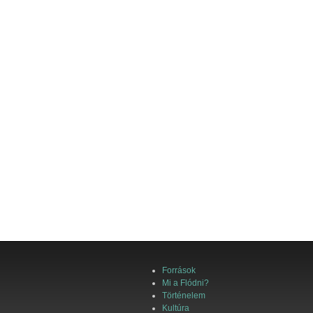
Források
Mi a Flódni?
Történelem
Kultúra