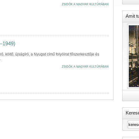
ZSIDÓK A MAGYAR KULTÚRÁBAN
Amit t
9–1949)
, író, költő, újságíró, a Nyugat című folyóirat főszerkesztője és
.
ZSIDÓK A MAGYAR KULTÚRÁBAN
Keres