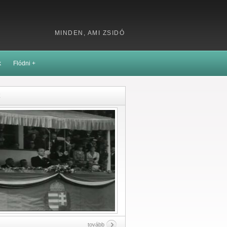
MINDEN, AMI ZSIDÓ
k
Flódni +
k
tovább