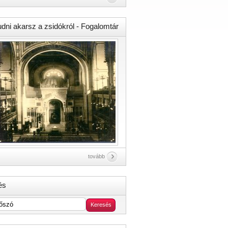
udni akarsz a zsidókról - Fogalomtár
tovább
és