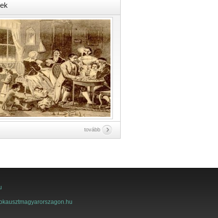
ek
tovább