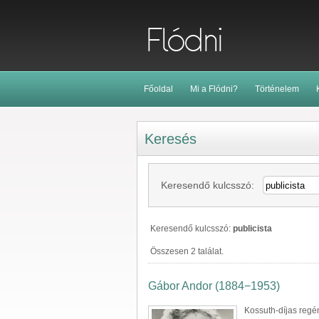
Főoldal
Mi a Flódni?
Történelem
Keresés
Keresendő kulcsszó:
Keresendő kulcsszó:
publicista
Összesen 2 találat.
Gábor Andor (1884−1953)
Kossuth-díjas regén