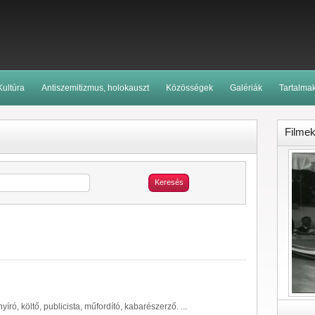
Kultúra
Antiszemitizmus, holokauszt
Közösségek
Galériák
Tartalma
Filme
Keresés
yíró, költő,
publicista
, műfordító, kabarészerző. ...