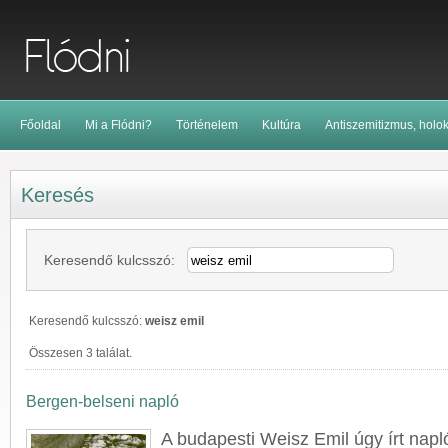
Főoldal
Mi a Flódni?
Történelem
Kultúra
Antiszemitizmus, holo
Keresés
Keresendő kulcsszó:
Keresendő kulcsszó:
weisz emil
Összesen 3 találat.
Bergen-belseni napló
A budapesti
Weisz
Emil
úgy írt napl