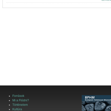
BERGEN
Források
Mi a Flódni?
Történelem
Kultúra