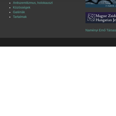
Antiszemitizmus, holokauszt
Közösségek
Galériák
Tartalmak
Naményi Ernő Társa