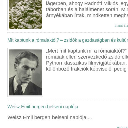
lágerben, ahogy Radnóti Miklós jegye
táborban és a halálmenet során. Mi
árnyékában írtak, mindketten meghal
ZSIDÓ ÉL
Mit kaptunk a rómaiaktól? – zsidók a gazdaságban és kultú
„Mert mit kaptunk mi a rómaiaktól?”
rómaiak ellen szervezkedő zsidó ell
Python klasszikus filmvígjátékában,
különböző frakciók képviselői pedig 
Weisz Emil bergen-belseni naplója
Weisz
Emil
bergen-belseni naplója ...