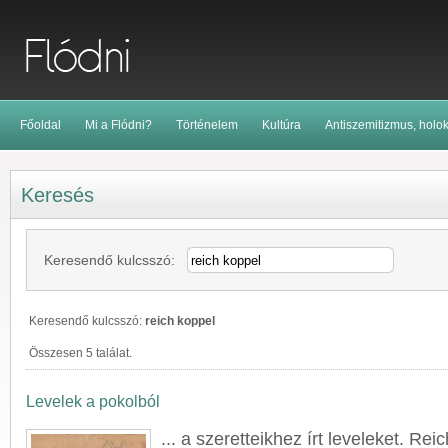
Főoldal
Mi a Flódni?
Történelem
Kultúra
Antiszemitizmus, holo
Keresés
Keresendő kulcsszó:
Keresendő kulcsszó:
reich koppel
Összesen 5 találat.
Levelek a pokolból
... a szeretteikhez írt leveleket.
Reic