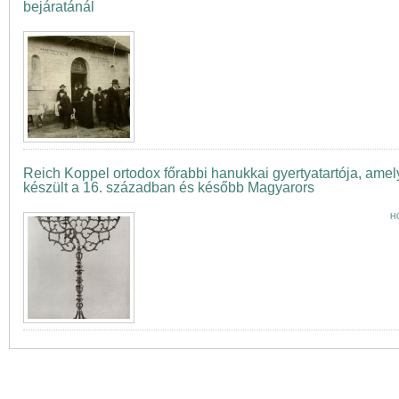
bejáratánál
Reich Koppel ortodox főrabbi hanukkai gyertyatartója, am
készült a 16. században és később Magyarors
H