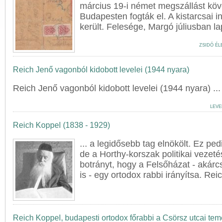
március 19-i német megszállást kö
Budapesten fogták el. A kistarcsai i
került. Felesége, Margó júliusban lapo
ZSIDÓ ÉL
Reich Jenő vagonból kidobott levelei (1944 nyara)
Reich
Jenő vagonból kidobott levelei (1944 nyara) ...
LEVE
Reich Koppel (1838 - 1929)
... a legidősebb tag elnökölt. Ez pe
de a Horthy-korszak politikai vezeté
botrányt, hogy a Felsőházat - akár
is - egy ortodox rabbi irányítsa.
Rei
Reich Koppel, budapesti ortodox főrabbi a Csörsz utcai tem