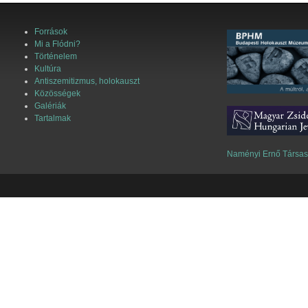
Források
Mi a Flódni?
Történelem
Kultúra
Antiszemitizmus, holokauszt
Közösségek
Galériák
Tartalmak
Naményi Ernő Társa