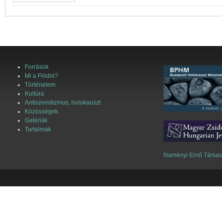
Források
Mi a Flódni?
Történelem
Kultúra
Antiszemitizmus, holokauszt
Közösségek
Galériák
Tartalmak
Naményi Ernő Társa