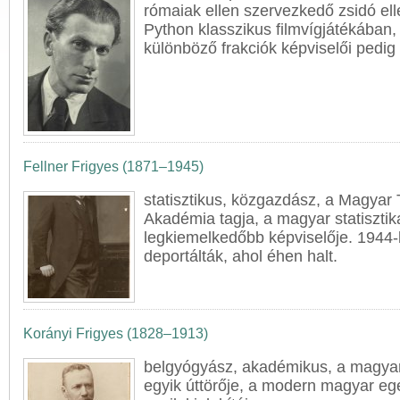
rómaiak ellen szervezkedő zsidó ell
Python klasszikus filmvígjátékában,
különböző frakciók képviselői pedig 
Fellner Frigyes (1871–1945)
statisztikus, közgazdász, a Magya
Akadémia tagja, a magyar statiszti
legkiemelkedőbb képviselője. 194
deportálták, ahol éhen halt.
Korányi Frigyes (1828–1913)
belgyógyász, akadémikus, a magya
egyik úttörője, a modern magyar eg