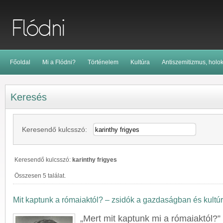
Főoldal
Mi a Flódni?
Történelem
Kultúra
Antiszemitizmus, holo
Keresés
Keresendő kulcsszó:
Keresendő kulcsszó:
karinthy frigyes
Összesen 5 találat.
Mit kaptunk a rómaiaktól? – zsidók a gazdaságban és kultú
„Mert mit kaptunk mi a rómaiaktól?”