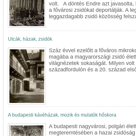
volt. A döntés Endre azt javasolta,
a fővárosi zsidókat deportálják. A l
leggazdagabb zsidó közösség felszá
Utcák, házak, zsidók
Száz évvel ezelőtt a főváros mikrok
magába a magyarországi zsidó életf
világnézetek sokaságát. Milyen volt
századfordulón és a 20. század első
A budapesti kávéházak, mozik és mulatók hőskora
A
buda
pesti nagyvárosi, polgári éle
megteremtésében a hazai zsidóság 