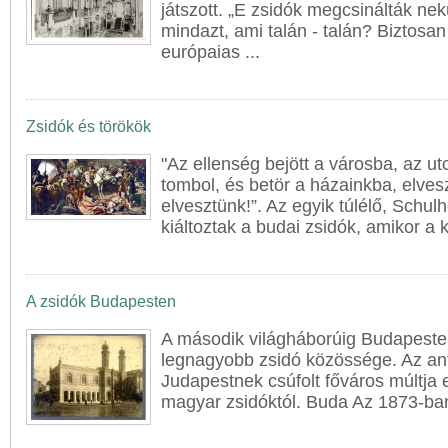
játszott. „E zsidók megcsinálták ne
mindazt, ami talán - talán? Biztosan 
európaias ...
Zsidók és törökök
"Az ellenség bejött a városba, az u
tombol, és betör a házainkba, elve
elvesztünk!”. Az egyik túlélő, Schulh
kiáltoztak a
buda
i zsidók, amikor a 
A zsidók Budapesten
A második világháborúig
Buda
peste
legnagyobb zsidó közössége. Az ant
Judapestnek csúfolt főváros múltja e
magyar zsidóktól.
Buda
Az 1873-ban