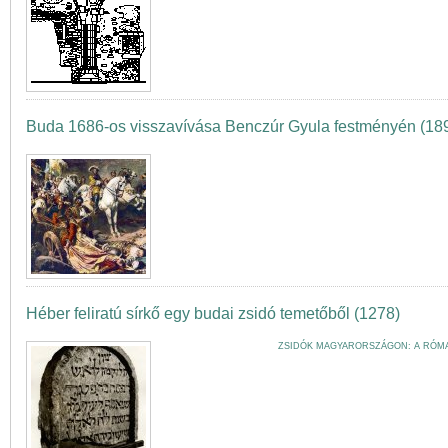
Buda 1686-os visszavívása Benczúr Gyula festményén (18
Héber feliratú sírkő egy budai zsidó temetőből (1278)
ZSIDÓK MAGYARORSZÁGON: A RÓMAI