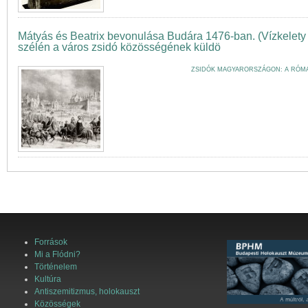
Mátyás és Beatrix bevonulása Budára 1476-ban. (Vízkelety 
szélén a város zsidó közösségének küldö
ZSIDÓK MAGYARORSZÁGON: A RÓMAI
Források
Mi a Flódni?
Történelem
Kultúra
Antiszemitizmus, holokauszt
Közösségek