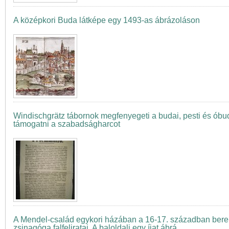
A középkori Buda látképe egy 1493-as ábrázoláson
Windischgrätz tábornok megfenyegeti a budai, pesti és óbud
támogatni a szabadságharcot
A Mendel-család egykori házában a 16-17. században bere
zsinagóga falfeliratai. A baloldali egy íjat ábrá