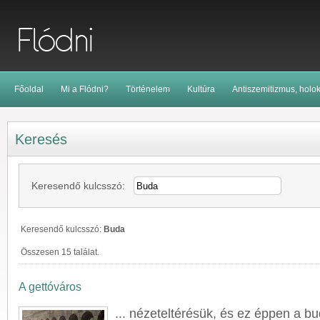
Főoldal
Mi a Flódni?
Történelem
Kultúra
Antiszemitizmus, holo
Keresés
Keresendő kulcsszó:
Keresendő kulcsszó:
Buda
Összesen 15 találat.
A gettóváros
... nézeteltérésük, és ez éppen a
bu