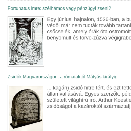
Fortunatus Imre: szélhámos vagy pénzügyi zseni?
Egy júniusi hajnalon, 1526-ban, a
b
védői már nem tudták tovább tartani 
csőcselék, amely órák óta ostromolt
benyomult és törve-zúzva végigrabol
Zsidók Magyarországon: a rómaiaktól Mátyás királyig
... kagán) zsidó hitre tért, és ezt tet
államvallásává. Egyes szerzők, pél
született világhírű író, Arthur Koestl
zsidóságot a kazároktól származtatjá