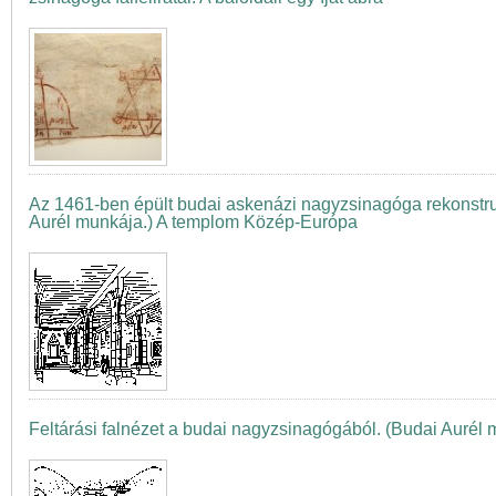
Az 1461-ben épült budai askenázi nagyzsinagóga rekonstruá
Aurél munkája.) A templom Közép-Európa
Feltárási falnézet a budai nagyzsinagógából. (Budai Aurél 