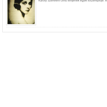
Károly Szerelem című filmjének egyik főszereplője. Mo