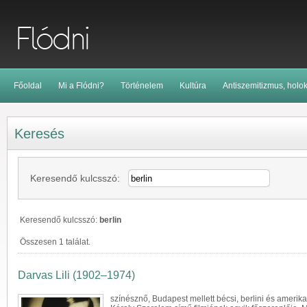
Főoldal
Mi a Flódni?
Történelem
Kultúra
Antiszemitizmus, holo
Keresés
Keresendő kulcsszó:
Keresendő kulcsszó:
berlin
Összesen 1 találat.
Darvas Lili (1902–1974)
színésznő, Budapest mellett bécsi,
berlin
i és amerika