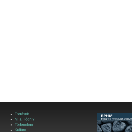
Források
Mi a Flódni?
Történelem
Kultúra