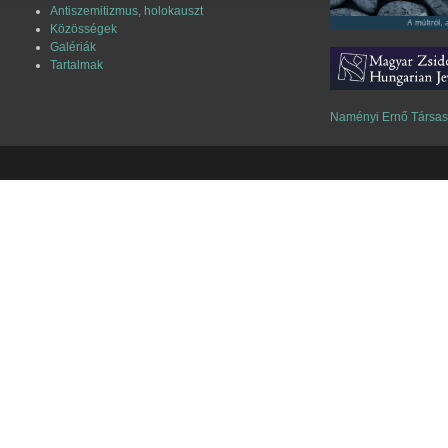
Antiszemitizmus, holokauszt
Közösségek
Galériák
Tartalmak
Naményi Ernő Társa