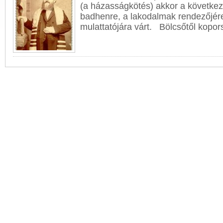
(a házasságkötés) akkor a következ
badhen
re, a lakodalmak rendezőjé
mulattatójára várt. Bölcsőtől kopors