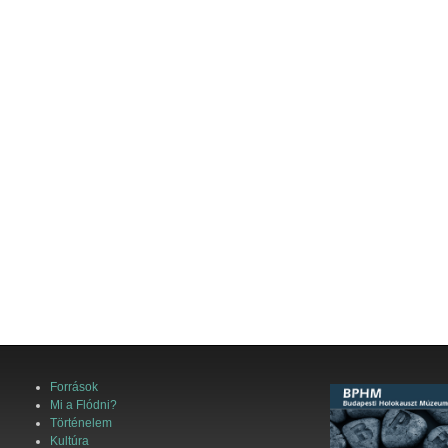
Források
Mi a Flódni?
Történelem
Kultúra