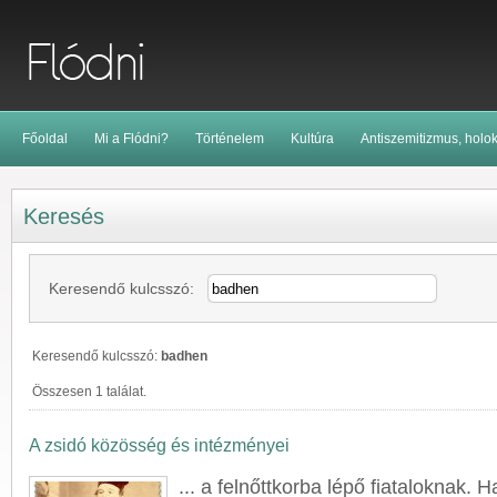
Főoldal
Mi a Flódni?
Történelem
Kultúra
Antiszemitizmus, holo
Keresés
Keresendő kulcsszó:
Keresendő kulcsszó:
badhen
Összesen 1 találat.
A zsidó közösség és intézményei
... a felnőttkorba lépő fiataloknak. H