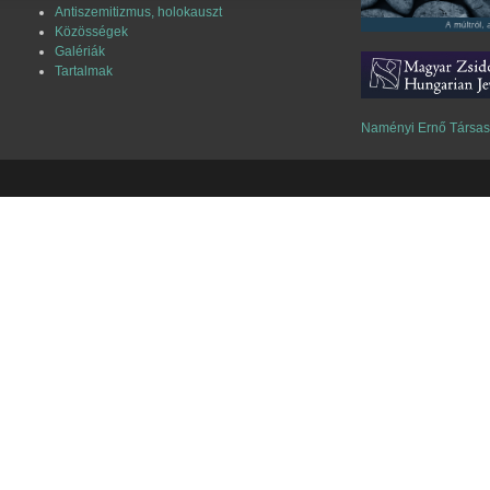
Antiszemitizmus, holokauszt
Közösségek
Galériák
Tartalmak
Naményi Ernő Társa