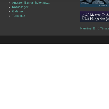
Antiszemitizmus, holokauszt
Közösségek
Galériák
Tartalmak
Naményi Ernő Társa