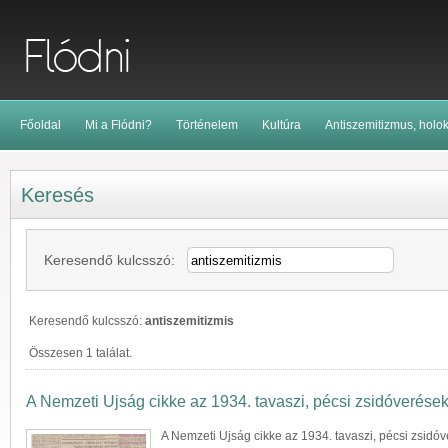
Főoldal
Mi a Flódni?
Történelem
Kultúra
Antiszemitizmus, holo
Keresés
Keresendő kulcsszó:
Keresendő kulcsszó:
antiszemitizmis
Összesen 1 találat.
A Nemzeti Ujság cikke az 1934. tavaszi, pécsi zsidóverések
A Nemzeti Ujság cikke az 1934. tavaszi, pécsi zsidóv