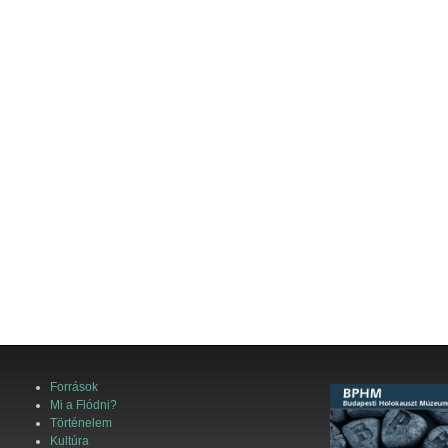
Források
Mi a Flódni?
Történelem
Kultúra