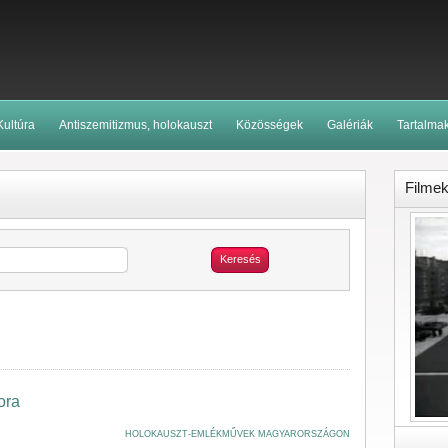
Kultúra
Antiszemitizmus, holokauszt
Közösségek
Galériák
Tartalma
Filme
Keresés
ora
HOLOKAUSZT-EMLÉKMŰVEK MAGYARORSZÁGON