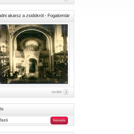
udni akarsz a zsidókról - Fogalomtár
tovább
és