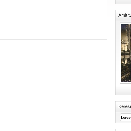
Amit t
Keres