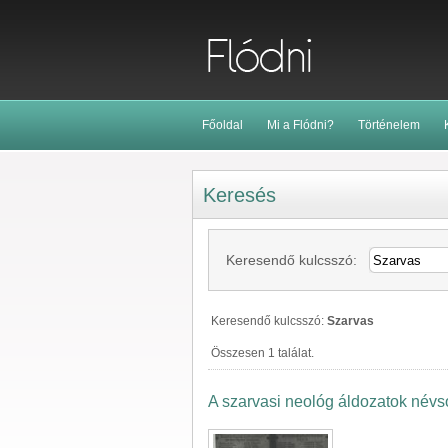
Főoldal
Mi a Flódni?
Történelem
Keresés
Keresendő kulcsszó:
Keresendő kulcsszó:
Szarvas
Összesen 1 találat.
A szarvasi neológ áldozatok névs