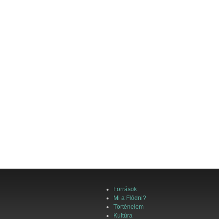
Források
Mi a Flódni?
Történelem
Kultúra