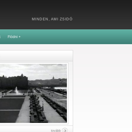
MINDEN, AMI ZSIDÓ
k
Flódni +
k
tovább