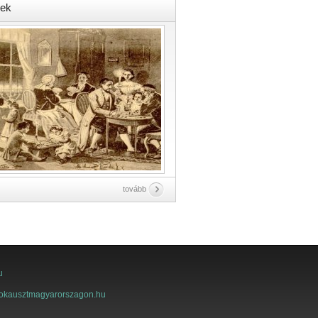
ek
tovább