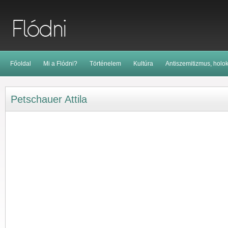
Főoldal
Mi a Flódni?
Történelem
Kultúra
Antiszemitizmus, holo
Petschauer Attila