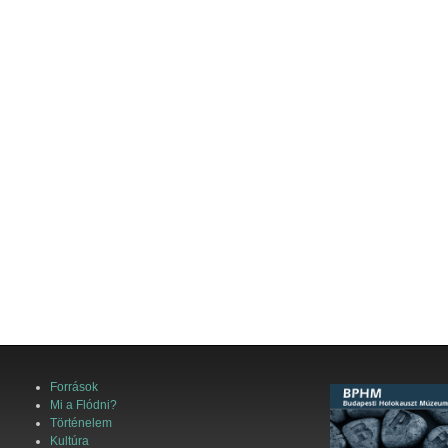
Források
Mi a Flódni?
Történelem
Kultúra