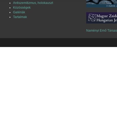
Antiszemitizmus, holokauszt
Közösségek
Galériák
Tartalmak
Naményi Ernő Társa