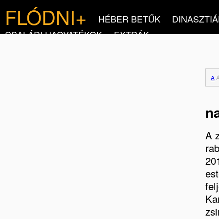
FLÓDNI+
HÉBER BETŰK
DINASZTIÁ
CSALÁDI HAGYATÉKOK
EXTRÁK
A
na
A z
rab
20
est
fe
Ka
zsi