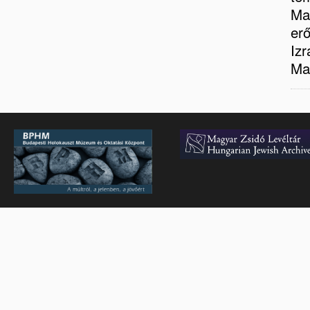
Ma
erő
Izr
Mag