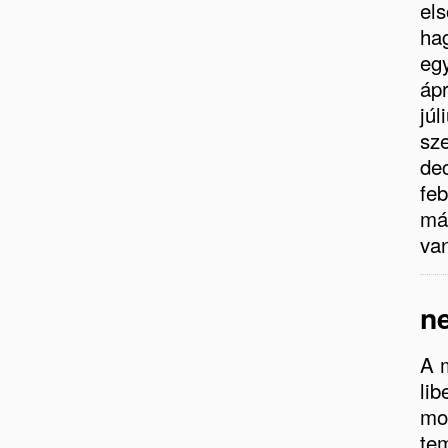
els
ha
eg
ápr
júl
sz
dec
fe
má
va
n
A m
lib
mod
tem