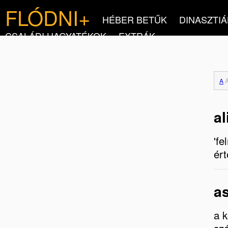
FLÓDNI+
HÉBER BETŰK
DINASZTIÁ
CSALÁDI HAGYATÉKOK
EXTRÁK
A
al
'f
ért
a
a k
szá