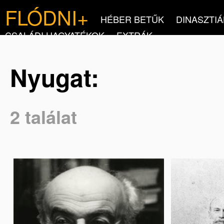
FLÓDNI+
HÉBER BETŰK
DINASZTIÁ
CSALÁDI HAGYATÉKOK
EXTRÁK
Nyugat:
2 találat