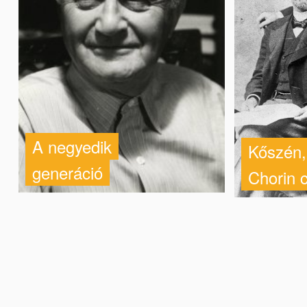
A negyedik
Kőszén,
generáció
Chorin 