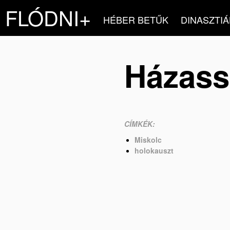
FLÓDNI+
HÉBER BETŰK
DINASZTIÁ
Házassá
CÍMKÉK:
Miskolc
holokauszt