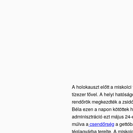
A holokauszt előtt a miskolc
tízezer fővel. A helyi hatósá
rendőrök megkezdték a zsidók
Béla ezen a napon kötöttek 
adminisztráció ezt május 24-
múlva a
csendőrség
a gettóba
téglagyárba terelte. A miskol