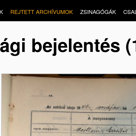
K
REJTETT ARCHÍVUMOK
ZSINAGÓGÁK
CSA
gi bejelentés (