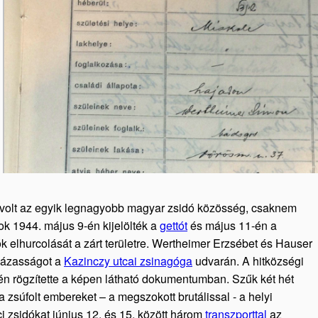
i volt az egyik legnagyobb magyar zsidó közösség, csaknem
gok 1944. május 9-én kijelölték a
gettót
és május 11-én a
 elhurcolását a zárt területre. Wertheimer Erzsébet és Hauser
házasságot a
Kazinczy utcai zsinagóga
udvarán. A hitközségi
én rögzítette a képen látható dokumentumban. Szűk két hét
 zsúfolt embereket – a megszokott brutálissal - a helyi
ci zsidókat június 12. és 15. között három
transzporttal
az