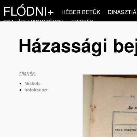
FLÓDNI+
HÉBER BETŰK
DINASZTIÁ
CSALÁDI HAGYATÉKOK
EXTRÁK
Házassági bej
CÍMKÉK:
Miskolc
holokauszt