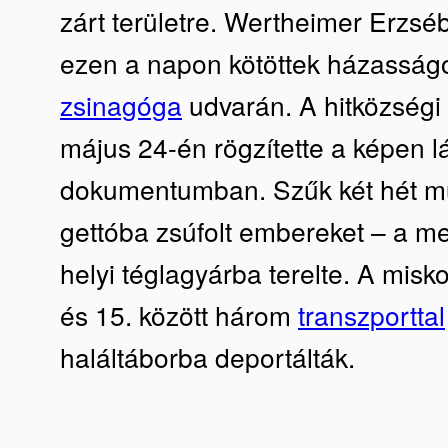
zárt területre. Wertheimer Erzsé
ezen a napon kötöttek házasság
zsinagóga
udvarán. A hitközségi 
május 24-én rögzítette a képen l
dokumentumban. Szűk két hét m
gettóba zsúfolt embereket – a meg
helyi téglagyárba terelte. A misko
és 15. között három
transzporttal
haláltáborba deportálták.