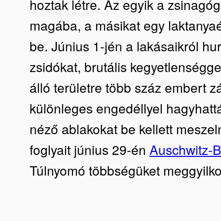
hoztak létre. Az egyik a zsinagóg
magába, a másikat egy laktanya
be. Június 1-jén a lakásaikról hu
zsidókat, brutális kegyetlenségg
álló területre több száz embert z
különleges engedéllyel hagyhatták
néző ablakokat be kellett meszel
foglyait június 29-én
Auschwitz-B
Túlnyomó többségüket meggyilkol