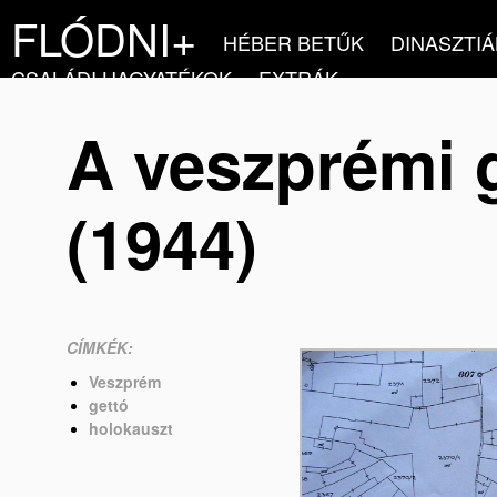
FLÓDNI+
HÉBER BETŰK
DINASZTIÁ
CSALÁDI HAGYATÉKOK
EXTRÁK
A veszprémi g
(1944)
CÍMKÉK:
Veszprém
gettó
holokauszt