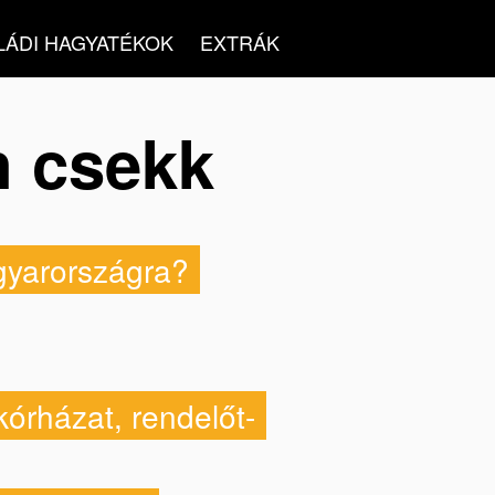
LÁDI HAGYATÉKOK
EXTRÁK
n csekk
agyarországra?
kórházat, rendelőt-