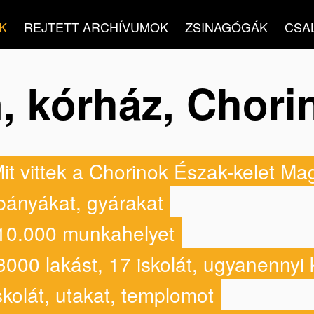
K
REJTETT ARCHÍVUMOK
ZSINAGÓGÁK
CSA
, kórház, Chori
it vittek a Chorinok Észak-kelet M
bányákat, gyárakat
10.000 munkahelyet
3000 lakást, 17 iskolát, ugyanennyi 
skolát, utakat, templomot