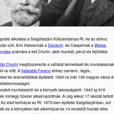
gyobb alkotása a Salgótarjáni Kőszénbánya Rt. és az ahhoz
zás volt. Ami Hatvannak a
Deutsch
- és Csepelnek a
Weiss-
rnyéke
számára a két Chorin, akik munkát, pénzt és fejlődést
ebb Chorin
megtízszerezte a vállalat termelését és munkásainak
0-ra nőtt. A
fiatalabb Ferenc
ehhez cement-, tégla-,
ket és áramellátókat építetett. 1920-ra már 139 magyar város é
z elektromosságot.
kodott munkásairól és a környék lakosságáról. 1943-ig 919
ek mintegy tízezer alkalmazottnak. A cég ekkor 17 iskolát tartott
z első kórházat az Rt. 1870-ben építette Salgótarjánban, ezt
ék és a környéken két alkórházat és 14 rendelőt hoztak létre.