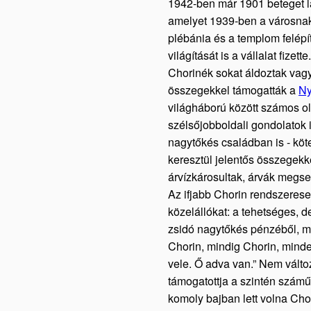
1942-ben már 1901 beteget lá
amelyet 1939-ben a városna
plébánia és a templom felépít
világítását is a vállalat fizet
Chorinék sokat áldoztak vagyo
összegekkel támogatták a
Ny
világháború között számos ol
szélsőjobboldali gondolatok 
nagytőkés családban is - köt
keresztül jelentős összegekk
árvízkárosultak, árvák meg
Az ifjabb Chorin rendszeresen
közelállókat: a tehetséges, 
zsidó nagytőkés pénzéből, mi
Chorin, mindig Chorin, minde
vele. Ő adva van.” Nem vált
támogatottja a szintén szám
komoly bajban lett volna Cho