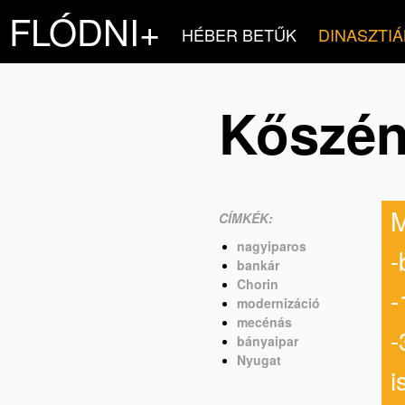
FLÓDNI+
HÉBER BETŰK
DINASZTIÁ
Kőszén
M
CÍMKÉK:
nagyiparos
-
bankár
Chorin
-
modernizáció
mecénás
-
bányaipar
Nyugat
i