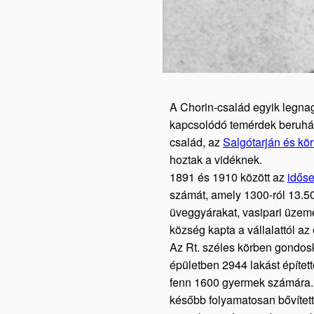
A Chorin-család egyik legna
kapcsolódó temérdek beruhá
család, az
Salgótarján és kö
hoztak a vidéknek.
1891 és 1910 között az
idős
számát, amely 1300-ról 13.50
üveggyárakat, vasipari üzeme
község kapta a vállalattól a
Az Rt. széles körben gondos
épületben 2944 lakást épített
fenn 1600 gyermek számára. A
később folyamatosan bővített