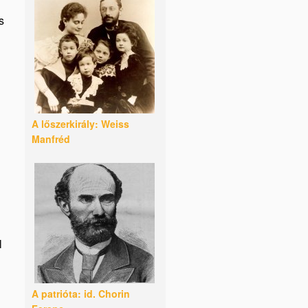
s
A lőszerkirály: Weiss
Manfréd
l
A patrióta: id. Chorin