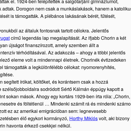
ttak el. 1924-ben felépítették a salgótarjáni gimnáziumot,
k adtak. Dorogon nem csak a munkáslakások, hanem a katoliku
ését is támogatták. A plébános lakásának bérét, fűtését,
te.
nukból az általuk fontosnak tartott célokra. Jelentős
ugat
című legendás lap megalapítását. Az ifjabb Chorin a két
yan újságot finanszírozott, amely szemben állt a
intenzív térhódításával. Az adakozás – ahogy a többi jelentős
elező eleme volt a mindennapi életnek. Chorinék évtizedeken
el támogatták a legkülönfélébb célokat: nyomorenyhítés,
segítése.
 segített írókat, költőket, és korántsem csak a hozzá
de szélsőjobboldalra sodródott Sértő Kálmán éppúgy kapott a
nt sokan mások. Ahogy egy kortárs 1929-ben írta róla: „Chorin,
nesetre és föltétlenül … Mindenki számít rá és mindenki számo
ozott ez az amerikai emigrációban sem: legnevesebb
űzetésben élő egykori kormányzó,
Horthy Miklós
volt, aki bizony
rin havonta érkező csekkjei nélkül.