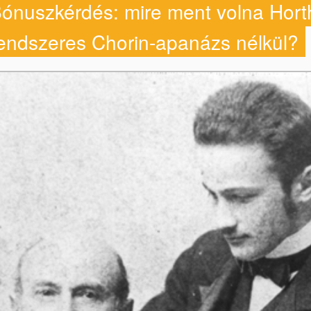
ónuszkérdés: mire ment volna Hort
endszeres Chorin-apanázs nélkül?