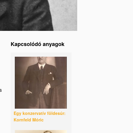
Kapcsolódó anyagok
s
Egy konzervatív földesúr:
Kornfeld Móric