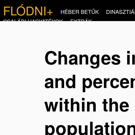
FLÓDNI+
HÉBER BETŰK
DINASZTIÁ
CSALÁDI HAGYATÉKOK
EXTRÁK
Changes i
and perce
within the
populatio