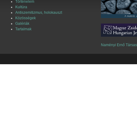
Történelem
Kultúra
Antiszemitizmus, holokauszt
Közösségek
Galériák
Tartalmak
Naményi Ernő Társa