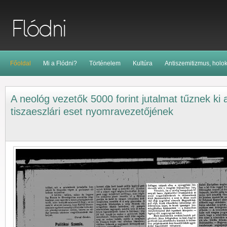
Főoldal
Mi a Flódni?
Történelem
Kultúra
Antiszemitizmus, holo
A neológ vezetők 5000 forint jutalmat tűznek ki 
tiszaeszlári eset nyomravezetőjének