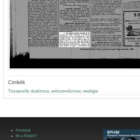
Cimkék
Tiszaeszlár
dualizmus
antiszemitizmus
neológia
,
,
,
Források
Mi a Flódni?