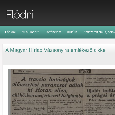
Főoldal
Mi a Flódni?
Történelem
Kultúra
Antiszemitizmus, holo
A Magyar Hírlap Vázsonyira emlékező cikke