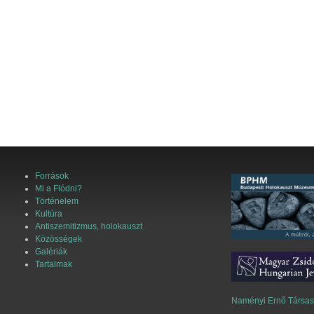
Források
Mi a Flódni?
Történelem
Kultúra
Antiszemitizmus, holokauszt
Közösségek
Galériák
Tartalmak
Naményi Ernő Társa