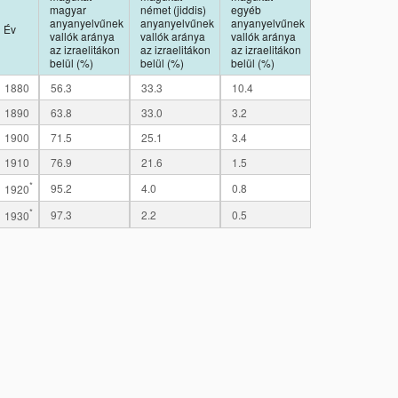
magyar
német (jiddis)
egyéb
anyanyelvűnek
anyanyelvűnek
anyanyelvűnek
Év
vallók aránya
vallók aránya
vallók aránya
az izraelitákon
az izraelitákon
az izraelitákon
belül (%)
belül (%)
belül (%)
1880
56.3
33.3
10.4
1890
63.8
33.0
3.2
1900
71.5
25.1
3.4
1910
76.9
21.6
1.5
*
95.2
4.0
0.8
1920
*
97.3
2.2
0.5
1930