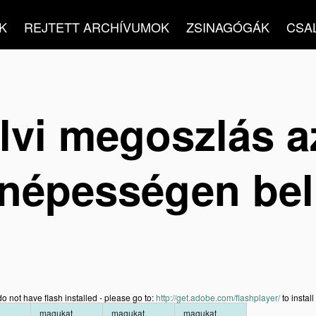
K
REJTETT ARCHÍVUMOK
ZSINAGÓGÁK
CSA
lvi megoszlás a
a népességen bel
o not have flash installed - please go to:
http://get.adobe.com/flashplayer/
to install 
magukat
magukat
magukat