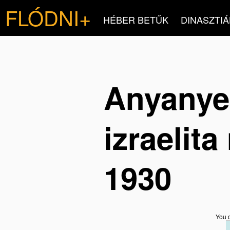
FLÓDNI+
HÉBER BETŰK
DINASZTIÁ
Anyanye
izraelit
1930
You d