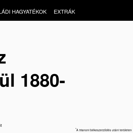
LÁDI HAGYATÉKOK
EXTRÁK
z
ül 1880-
it
*
A trianoni békeszerződés utáni területen