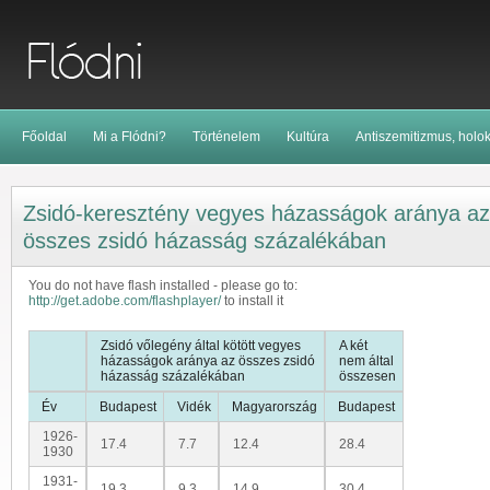
Főoldal
Mi a Flódni?
Történelem
Kultúra
Antiszemitizmus, holo
Zsidó-keresztény vegyes házasságok aránya az
összes zsidó házasság százalékában
You do not have flash installed - please go to:
http://get.adobe.com/flashplayer/
to install it
Zsidó vőlegény által kötött vegyes
A két
házasságok aránya az összes zsidó
nem által
házasság százalékában
összesen
Év
Budapest
Vidék
Magyarország
Budapest
1926-
17.4
7.7
12.4
28.4
1930
1931-
19.3
9.3
14.9
30.4