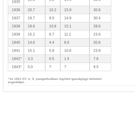
1935
1936
20.7
10.2
15.9
30.6
1937
19.7
9.0
14.9
30.4
1938
18.6
10.8
15.1
28.6
1939
15.2
6.7
11.1
23.6
1940
14.6
4.4
8.6
20.6
1941
15.1
5.8
10.6
23.8
1942*
3.3
0.5
1.5
7.6
1943*
5.0
?
?
9.5
* Az 1941:XV. tc. 9. paragrafusában rögzített igazságügyi miniszteri
engedéllyel.