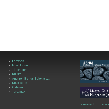
Források
Mi a Flódni?
Történelem
Kultúra
Antiszemitizmus, holokauszt
Közösségek
Galériák
Tartalmak
Naményi Ernő Társa