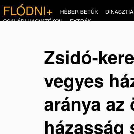
FLÓDNI+
HÉBER BETŰK
DINASZTIÁ
CSALÁDI HAGYATÉKOK
EXTRÁK
Zsidó-ker
vegyes há
aránya az 
házasság 