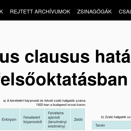
K
REJTETT ARCHÍVUMOK
ZSINAGÓGÁK
CSA
us clausus hatá
felsőoktatásban
a) A felvételért folyamodó és felvett zsidó hallgatók száma
1920-ban a budapesti orvosi karon
Felvételre
b) Zsidó hallgatók 
Felvételért
ajánlott
Évfolyam
Zsidó
folyamodott
(tanulmányi
Tanév
eredmény)