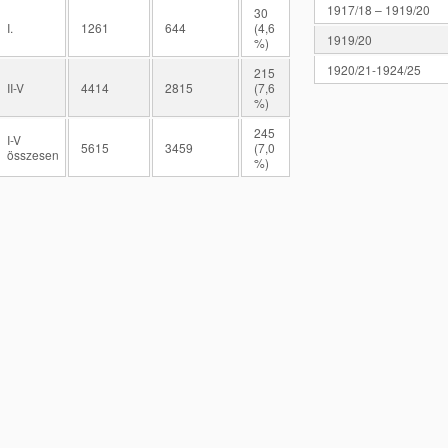
1917/18 – 1919/20
30
I.
1261
644
(4,6
1919/20
%)
1920/21-1924/25
215
II-V
4414
2815
(7,6
%)
245
I-V
5615
3459
(7,0
összesen
%)