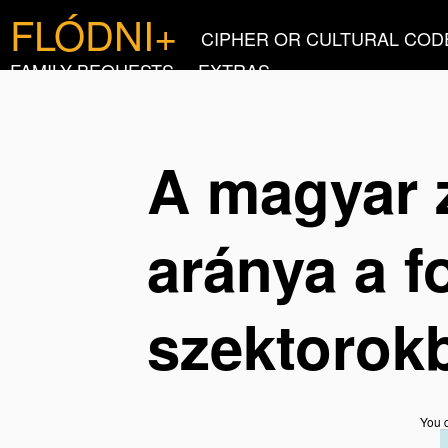
FLÓDNI+
CIPHER OR CULTURAL COD
FAMILY BEQUESTS
EXTRAS
A magyar 
aránya a f
szektorok
You d