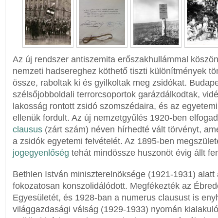
Az új rendszer antiszemita erőszakhullámmal köszönt
nemzeti hadsereghez köthető tiszti különítmények t
össze, raboltak ki és gyilkoltak meg zsidókat. Budap
szélsőjobboldali terrorcsoportok garázdálkodtak, vid
lakosság rontott zsidó szomszédaira, és az egyetemi
ellenük fordult. Az új nemzetgyűlés 1920-ben elfoga
clausus
(zárt szám) néven hírhedté vált törvényt, am
a zsidók egyetemi felvételét. Az 1895-ben megszülete
jogegyenlőség
tehát mindössze huszonöt évig állt fe
Bethlen István miniszterelnöksége (1921-1931) alatt 
fokozatosan konszolidálódott. Megfékezték az Ébre
Egyesületét, és 1928-ban a numerus clausust is enyh
világgazdasági válság (1929-1933) nyomán kialakuló