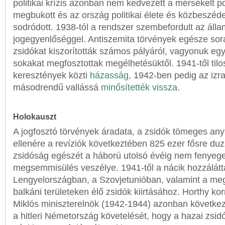
politikai krízis azonban nem kedvezett a mérsékelt po
megbukott és az ország politikai élete és közbeszéd
sodródott. 1938-tól a rendszer szembefordult az álla
jogegyenlőséggel. Antiszemita törvények egésze sora
zsidókat kiszorították számos pályáról, vagyonuk egy 
sokakat megfosztottak megélhetésüktől. 1941-től tilos
keresztények közti
házasság
, 1942-ben pedig az izra
másodrendű vallássá
minősítették vissza
.
Holokauszt
A jogfosztó törvények áradata, a zsidók tömeges anya
ellenére a revíziók következtében 825 ezer fősre du
zsidóság egészét a háború utolsó évéig nem fenyege
megsemmisülés veszélye. 1941-től a nácik hozzálátt
Lengyelországban, a Szovjetunióban, valamint a meg
balkáni területeken élő zsidók kiirtásához. Horthy k
Miklós miniszterelnök (1942-1944) azonban követk
a hitleri Németország követelését, hogy a hazai zsidó