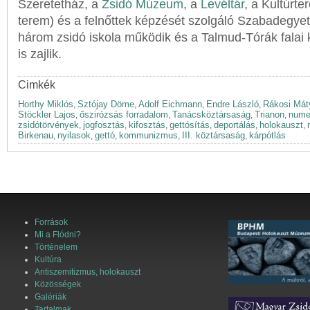
Szeretetház, a
Zsidó Múzeum
, a
Levéltár
, a Kultúrt
terem) és a felnőttek képzését szolgáló Szabadegy
három zsidó iskola működik és a Talmud-Tórák falai k
is zajlik.
Cimkék
Horthy Miklós
Sztójay Döme
Adolf Eichmann
Endre László
Rákosi Mát
,
,
,
,
Stöckler Lajos
őszirózsás forradalom
Tanácsköztársaság
Trianon
nume
,
,
,
,
zsidótörvények
jogfosztás
kifosztás
gettósítás
deportálás
holokauszt
,
,
,
,
,
,
Birkenau
nyilasok
gettó
kommunizmus
III. köztársaság
kárpótlás
,
,
,
,
,
Források
Mi a Flódni?
Történelem
Kultúra
Antiszemitizmus, holokauszt
Közösségek
Galériák
Tartalmak