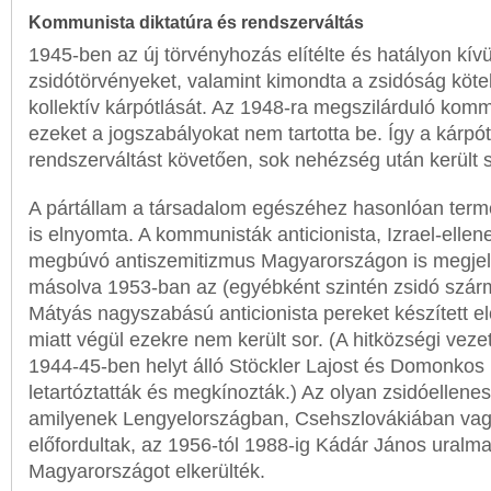
Kommunista diktatúra és rendszerváltás
1945-ben az új törvényhozás elítélte és hatályon kívü
zsidótörvényeket, valamint kimondta a zsidóság köte
kollektív kárpótlását. Az 1948-ra megszilárduló komm
ezeket a jogszabályokat nem tartotta be. Így a kárpó
rendszerváltást követően, sok nehézség után került s
A pártállam a társadalom egészéhez hasonlóan term
is elnyomta. A kommunisták anticionista, Izrael-ellene
megbúvó antiszemitizmus Magyarországon is megjele
másolva 1953-ban az (egyébként szintén zsidó szá
Mátyás nagyszabású anticionista pereket készített elő
miatt végül ezekre nem került sor. (A hitközségi veze
1944-45-ben helyt álló Stöckler Lajost és Domonkos
letartóztatták és megkínozták.) Az olyan zsidóellen
amilyenek Lengyelországban, Csehszlovákiában vag
előfordultak, az 1956-tól 1988-ig Kádár János uralma 
Magyarországot elkerülték.