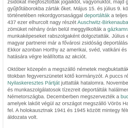
zsidókat megfosztották jogaiktól, vagyonuktól, majd 
gyűjtőtáborokba zárták őket. Május 15. és július 9. k
történetében rekordgyorsasággal
deportálták
a teljes
437 ezer elhurcolt nagy részét
Auschwitz-Birkenaub
zömüket néhány órán belül meggyilkolták a
gázkamr
munkaképeseket rabszolgaként dolgoztatták. Július 
magyar partnerei már a fővárosi zsidóság deportálásá
Ekkor azonban Horthy az amerikai, svéd, vatikáni és
hatására végre leállította az akciót.
Október közepén a megszálló németek megbuktatták
titokban fegyverszünetet kötő kormányzót. A puccs r
Nyilaskeresztes Pártját
juttatták hatalomra. Novembe
és munkaszolgálatosok tízezreit deportálták halálm
Németországba. Decemberben megszervezték a
bud
amelyek lakóit végül az országot megszálló Vörös H
fel. A holokausztnak 1941 és 1945 között mintegy fél
áldozata volt.