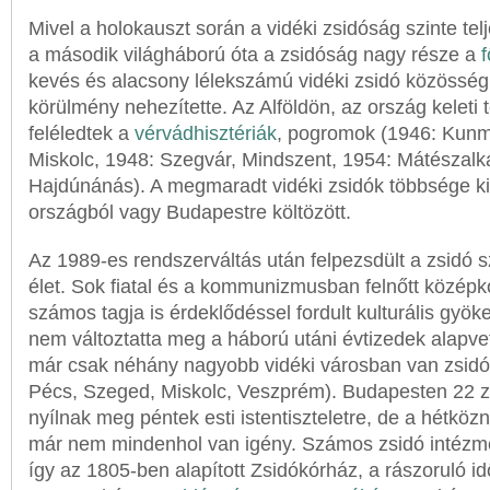
Mivel a holokauszt során a vidéki zsidóság szinte t
a második világháború óta a zsidóság nagy része a
kevés és alacsony lélekszámú vidéki zsidó közöss
körülmény nehezítette. Az Alföldön, az ország keleti t
feléledtek a
vérvádhisztériák
, pogromok (1946: Kun
Miskolc, 1948: Szegvár, Mindszent, 1954: Mátészalk
Hajdúnánás). A megmaradt vidéki zsidók többsége ki
országból vagy Budapestre költözött.
Az 1989-es rendszerváltás után felpezsdült a zsidó 
élet. Sok fiatal és a kommunizmusban felnőtt középk
számos tagja is érdeklődéssel fordult kulturális gyök
nem változtatta meg a háború utáni évtizedek alapve
már csak néhány nagyobb vidéki városban van zsidó 
Pécs, Szeged, Miskolc, Veszprém). Budapesten 22 
nyílnak meg péntek esti istentiszteletre, de a hétközn
már nem mindenhol van igény. Számos zsidó intéz
így az 1805-ben alapított Zsidókórház, a rászoruló 