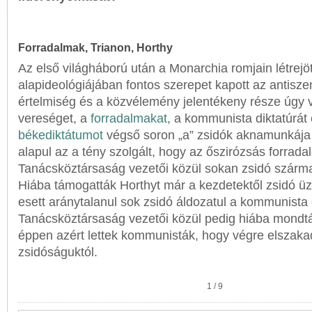
Forradalmak, Trianon, Horthy
Az első világháború után a Monarchia romjain létrejö
alapideológiájában fontos szerepet kapott az antisze
értelmiség és a közvélemény jelentékeny része úgy 
vereséget, a
forradalmakat
, a kommunista diktatúrát
békediktátumot
végső soron „a” zsidók aknamunkája 
alapul az a tény szolgált, hogy az őszirózsás forrad
Tanácsköztársaság vezetői közül sokan zsidó szárm
Hiába támogatták Horthyt már a kezdetektől zsidó ü
esett aránytalanul sok zsidó áldozatul a kommunista 
Tanácsköztársaság vezetői közül pedig hiába mondt
éppen azért lettek kommunisták, hogy végre elszaka
zsidóságuktól.
1
/
9