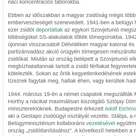
náci koncentrációs táborokba.
Ebben az időszakban a magyar zsidóság mégis több 
emberveszteséget szenevedett. 1941-ben a belügyi 
ezer zsidót
deportáltak
az egykori Szovjetunió megszál
többségüket SS-alakulatok lőtték tömegsírokba. 194
újonnan visszacsatolt Délvidéken magyar katonai és 
partizánvadász akció ürügyén tömegesen mészárolta
zsidókat. Miután az ország belépett a Szovjetunió el
megbízhatatlannak tartott a zsidó férfiakat fegyverte
kötelezték. Sokan az őrök kegyetlenkedésének estek 
tízezrek fagytak meg, haltak éhen, vagy kerültek had
1944. március 19-én a német csapatok megszállták 
Horthy a nácikat maximálisan kiszolgáló Sztójay Dö
miniszterelnöknek. Budapestre érkezett
Adolf Eichm
aki a Gestapo zsidóügyi osztályát vezette. Stábja, a
Belügyminisztérium kollaboráns
vezetésével
együttmű
ország „zsidótlanításához”. A következő hetekben a