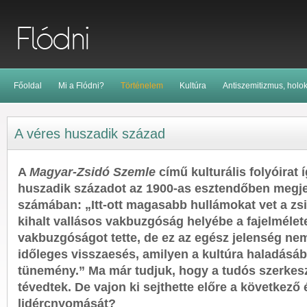
Főoldal
Mi a Flódni?
Történelem
Kultúra
Antiszemitizmus, holo
A véres huszadik század
A
Magyar-Zsidó Szemle
című kulturális folyóirat 
huszadik századot az 1900-as esztendőben megje
számában: „Itt-ott magasabb hullámokat vet a zsi
kihalt vallásos vakbuzgóság helyébe a fajelmélete
vakbuzgóságot tette, de ez az egész jelenség nem
időleges visszaesés, amilyen a kultúra haladásá
tünemény.” Ma már tudjuk, hogy a tudós szerkes
tévedtek. De vajon ki sejthette előre a következő
lidércnyomását?