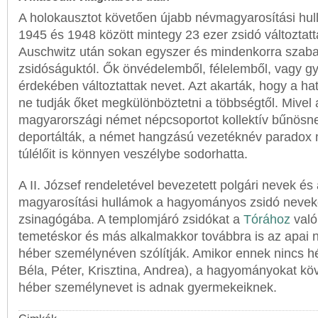
A holokausztot követően újabb névmagyarosítási hul
1945 és 1948 között mintegy 23 ezer zsidó változtat
Auschwitz után sokan egyszer és mindenkorra szaba
zsidóságuktól. Ők önvédelemből, félelemből, vagy g
érdekében változtattak nevet. Azt akarták, hogy a h
ne tudják őket megkülönböztetni a többségtől. Mivel
magyarországi német népcsoportot kollektív bűnösnek
deportálták, a német hangzású vezetéknév paradox
túlélőit is könnyen veszélybe sodorhatta.
A II. József rendeletével bevezetett polgári nevek és
magyarosítási hullámok a hagyományos zsidó neveket
zsinagógába. A templomjáró zsidókat a
Tórához
való
temetéskor és más alkalmakkor továbbra is az apai 
héber személynéven szólítják. Amikor ennek nincs hé
Béla, Péter, Krisztina, Andrea), a hagyományokat kö
héber személynevet is adnak gyermekeiknek.