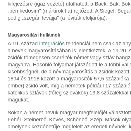
kifejezésre (igaz vezető) utalhatott, a Back, Bak, Bo
„ben kedosim” (mártírok fia) rejtőzött. A Siegel, Sega
pedig „szegán levájja” (a léviták elöljárója).
Magyarosítási hullámok
A 19. század
integrációs
tendenciái nem csak az any
a nevek magyarosításában is jelentkeztek. A 19-20. 
zsidók tömegesen cserélték német vagy szláv hangz
magyarra. Hasonló folyamat játszódott le a többi vallá
kisebbségnél, de a névmagyarosítás a zsidók között v
1894 és 1918 között a magyarosítók 57,5 százaléka 
ember) zsidó volt, míg a németek például 17 százalé
katolikus szlávok (főleg szlovákok) 13,8 százalékkal 
magukat.
Sokan a német nevük magyar megfelelőjét választottá
Fehér, Steinerből Köves, Schönből Szép. Mások olya
amelynek kezdőbetűje megfelelt az eredeti névnek. Í