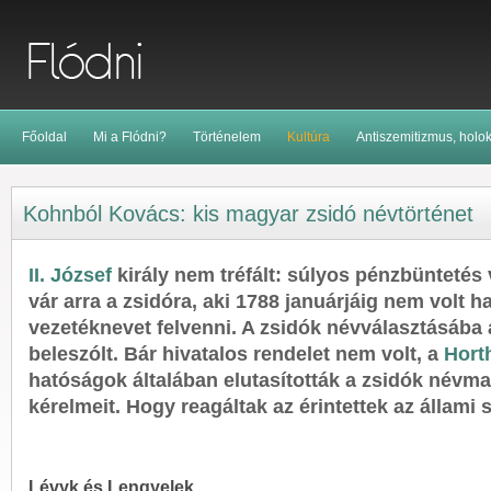
Főoldal
Mi a Flódni?
Történelem
Kultúra
Antiszemitizmus, holo
Kohnból Kovács: kis magyar zsidó névtörténet
II. József
király nem tréfált: súlyos pénzbünteté
vár arra a zsidóra, aki 1788 januárjáig nem volt 
vezetéknevet felvenni. A zsidók névválasztásába 
beleszólt. Bár hivatalos rendelet nem volt, a
Hort
hatóságok általában elutasították a zsidók névma
kérelmeit. Hogy reagáltak az érintettek az állami 
Lévyk és Lengyelek