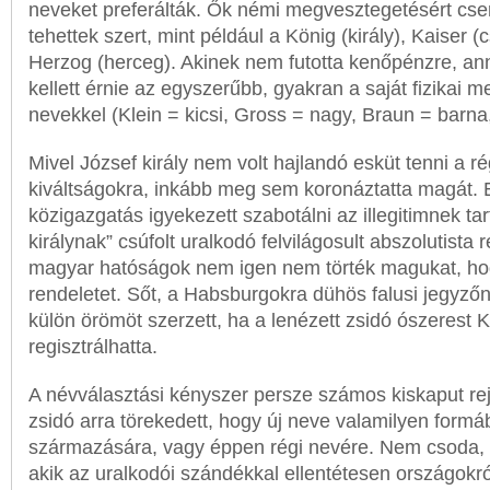
neveket preferálták. Ők némi megvesztegetésért cs
tehettek szert, mint például a König (király), Kaiser (c
Herzog (herceg). Akinek nem futotta kenőpénzre, an
kellett érnie az egyszerűbb, gyakran a saját fizikai 
nevekkel (Klein = kicsi, Gross = nagy, Braun = barna
Mivel József király nem volt hajlandó esküt tenni a 
kiváltságokra, inkább meg sem koronáztatta magát. 
közigazgatás igyekezett szabotálni az illegitimnek tar
királynak” csúfolt uralkodó felvilágosult abszolutista r
magyar hatóságok nem igen nem törték magukat, ho
rendeletet. Sőt, a Habsburgokra dühös falusi jegyző
külön örömöt szerzett, ha a lenézett zsidó ószerest 
regisztrálhatta.
A névválasztási kényszer persze számos kiskaput rej
zsidó arra törekedett, hogy új neve valamilyen formá
származására, vagy éppen régi nevére. Nem csoda, 
akik az uralkodói szándékkal ellentétesen országokr