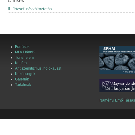
Cimkék
II. József
névváltoztatás
,
Források
Mi a Flódni?
Történelem
Kultúra
Antiszemitizmus, holokauszt
Közösségek
Galériák
Tartalmak
Naményi Ernő Társa