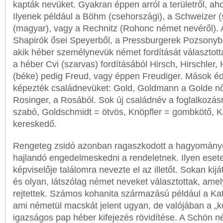
kapták nevüket. Gyakran éppen arról a területről, a
Ilyenek például a Böhm (csehországi), a Schweizer (
(magyar), vagy a Rechnitz (Rohonc német nevéről). A
Shapirók ősei Speyerből, a Pressburgerek Pozsonybó
akik héber személynevük német fordítását választották
a héber Cvi (szarvas) fordításából Hirsch, Hirschler,
(béke) pedig Freud, vagy éppen Freudiger. Mások é
képezték családnevüket: Gold, Goldmann a Golde nő
Rosinger, a Rosából. Sok új családnév a foglalkozásr
szabó, Goldschmidt = ötvös, Knöpfler = gombkötő, 
kereskedő.
Rengeteg zsidó azonban ragaszkodott a hagyomány
hajlandó engedelmeskedni a rendeletnek. Ilyen eset
képviselője találomra nevezte el az illetőt. Sokan kijá
és olyan, látszólag német neveket választottak, ame
rejtettek. Számos kohanita származású például a Kat
ami németül macskát jelent ugyan, de valójában a „
igazságos pap héber kifejezés rövidítése. A Schön n