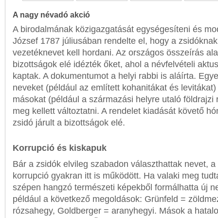
A nagy névadó akció
A birodalmának közigazgatását egységesíteni és mode
József 1787 júliusában rendelte el, hogy a zsidókna
vezetéknevet kell hordani. Az országos összeírás alap
bizottságok elé idézték őket, ahol a névfelvételi aktus
kaptak. A dokumentumot a helyi rabbi is aláírta. Eg
neveket (például az említett kohanitákat és levitákat) 
másokat (például a származási helyre utaló földrajz
meg kellett változtatni. A rendelet kiadását követő 
zsidó járult a bizottságok elé.
Korrupció és kiskapuk
Bár a zsidók elvileg szabadon választhattak nevet, a
korrupció gyakran itt is működött. Ha valaki meg tudta
szépen hangzó természeti képekből formálhatta új ne
például a következő megoldások: Grünfeld = zöldm
rózsahegy, Goldberger = aranyhegyi. Mások a hatal