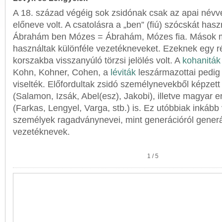
A 18. század végéig sok zsidónak csak az apai névv
előneve volt. A csatolásra a „ben” (fiú) szócskát hasz
Ábrahám ben Mózes = Ábrahám, Mózes fia. Mások m
használtak különféle vezetékneveket. Ezeknek egy ré
korszakba visszanyúló törzsi jelölés volt. A
kohaniták
Kohn, Kohner, Cohen, a
léviták
leszármazottai pedig
viselték. Előfordultak zsidó személynevekből képzet
(Salamon, Izsák, Abel(esz), Jakobi), illetve magyar 
(Farkas, Lengyel, Varga, stb.) is. Ez utóbbiak inkább 
személyek ragadványnevei, mint generációról generá
vezetéknevek.
1
/
5