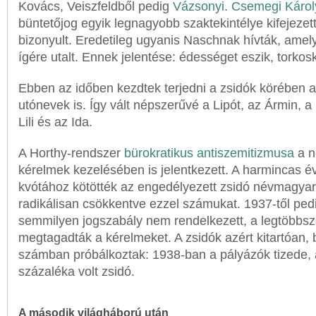
Kovács, Veiszfeldből pedig
Vázsonyi
.
Csemegi Károl
büntetőjog egyik legnagyobb szaktekintélye kifejezet
bizonyult. Eredetileg ugyanis Naschnak hívták, ame
ígére utalt. Ennek jelentése: édességet eszik, torkos
Ebben az időben kezdtek terjedni a zsidók körében a
utónevek is. Így vált népszerűvé a Lipót, az Ármin, a
Lili és az Ida.
A Horthy-rendszer
bürokratikus antiszemitizmusa
a n
kérelmek kezelésében is jelentkezett. A harmincas év
kvótához kötötték az engedélyezett zsidó névmagyar
radikálisan csökkentve ezzel számukat. 1937-től pedi
semmilyen jogszabály nem rendelkezett, a legtöbbszö
megtagadták a kérelmeket. A zsidók azért kitartóan,
számban próbálkoztak: 1938-ban a pályázók tizede, a
százaléka volt zsidó.
A második világháború után