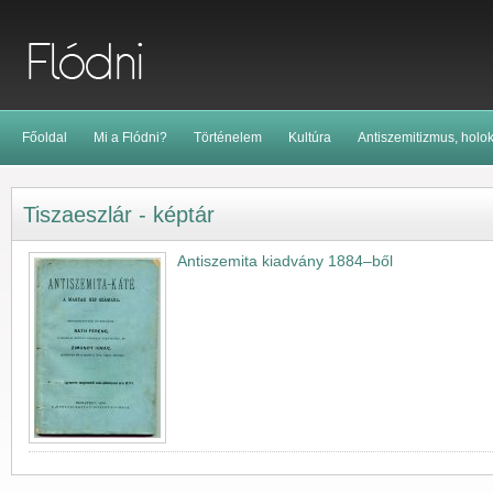
Főoldal
Mi a Flódni?
Történelem
Kultúra
Antiszemitizmus, holo
Tiszaeszlár - képtár
Antiszemita kiadvány 1884–ből