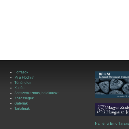
Források
Mi a Flódni?
Történelem
Kultúra
Antiszemitizmus, holokauszt
Közösségek
Galériák
Tartalmak
Naményi Ernő Társa