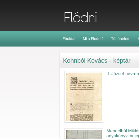
Főoldal
Mi a Flódni?
Történelem
Kohnból Kovács - képtár
II. József névre
Mandelből Mikló
anyakönyvi bejeg