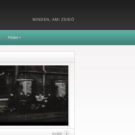
MINDEN, AMI ZSIDÓ
k
Flódni +
k
tovább