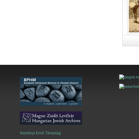
Naményi Ernő Társaság