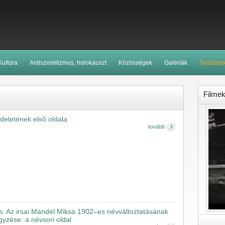
Kultúra
Antiszemitizmus, holokauszt
Közösségek
Galériák
Tartalma
Filme
ndeletének első oldala
tovább
s. Az irsai Mandel Miksa 1902–es névváltoztatásának
yzése: a névsori oldal