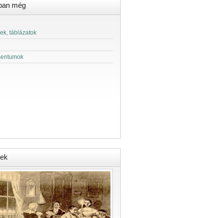
ban még
ek, táblázatok
entumok
ek