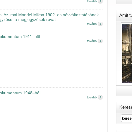
tovább
s. Az irsai Mandel Miksa 1902–es névváltoztatásának
Amit t
gyzése: a megjegyzések rovat
tovább
 dokumentum 1911–ből
tovább
 dokumentum 1948–ból
tovább
Keres