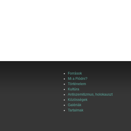
Források
Mi a Flódni?
Történelem
Kultúra
Antiszemitizmus, holokauszt
Közösségek
Galériák
Tartalmak