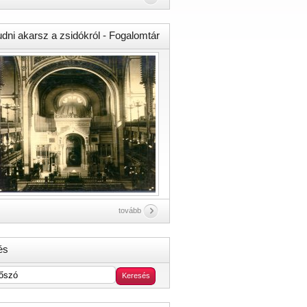
udni akarsz a zsidókról - Fogalomtár
tovább
és