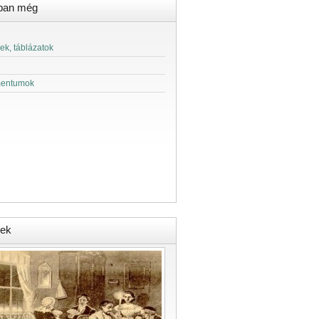
ban még
ek, táblázatok
entumok
ek