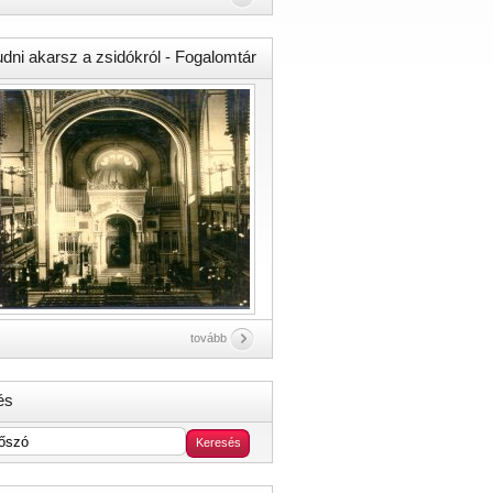
udni akarsz a zsidókról - Fogalomtár
tovább
és