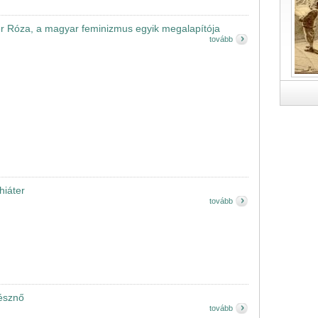
 Róza, a magyar feminizmus egyik megalapítója
tovább
hiáter
tovább
nésznő
tovább