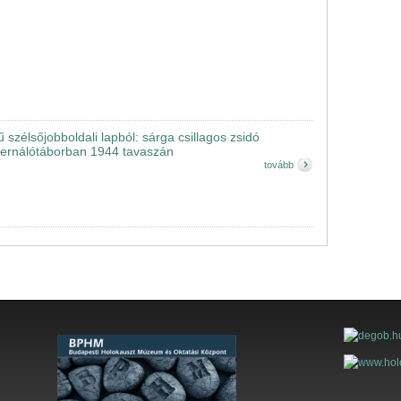
 szélsőjobboldali lapból: sárga csillagos zsidó
ternálótáborban 1944 tavaszán
tovább