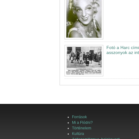
Fotó a Harc című
asszonyok az in
Források
Mi a Flódni?
Történelem
Kultúra