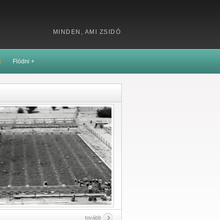
MINDEN, AMI ZSIDÓ
k
Flódni +
k
tovább