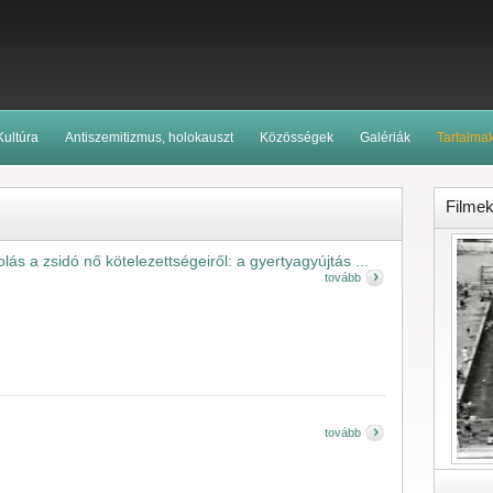
Kultúra
Antiszemitizmus, holokauszt
Közösségek
Galériák
Tartalma
Filme
ás a zsidó nő kötelezettségeiről: a gyertyagyújtás ...
tovább
tovább