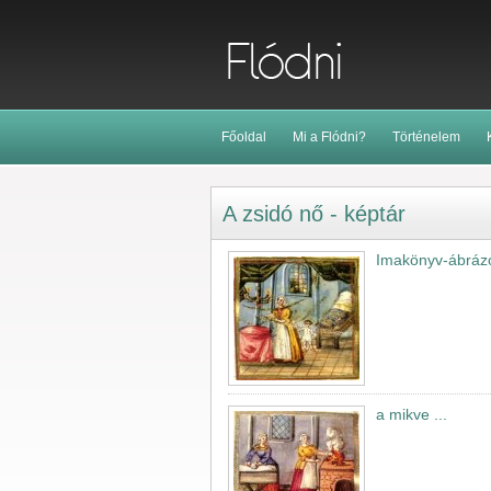
Főoldal
Mi a Flódni?
Történelem
A zsidó nő - képtár
Imakönyv-ábrázol
a mikve ...