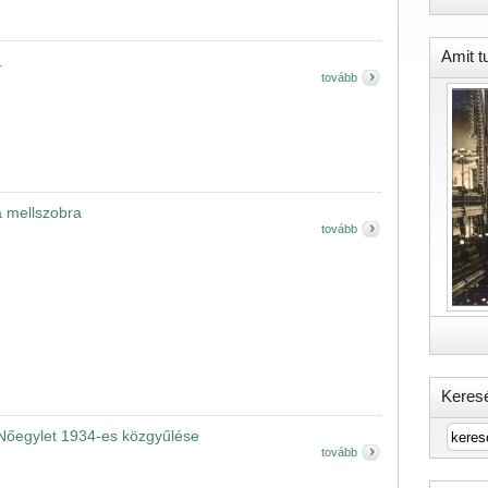
Amit t
.
tovább
a mellszobra
tovább
Keres
a Nőegylet 1934-es közgyűlése
tovább