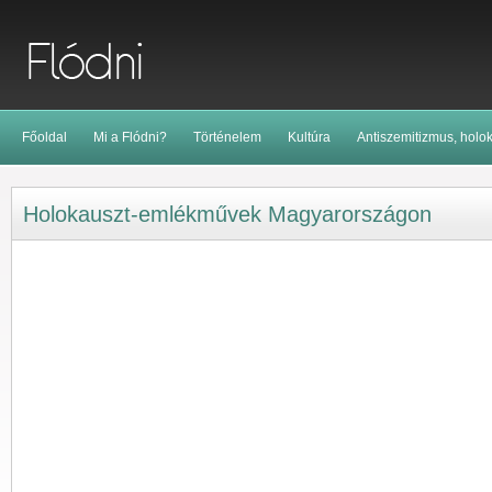
Főoldal
Mi a Flódni?
Történelem
Kultúra
Antiszemitizmus, holo
Holokauszt-emlékművek Magyarországon