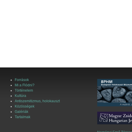
Források
Mi a Flódni?
Történelem
Kultúra
Antiszemitizmus, holokauszt
Közösségek
Galériák
Tartalmak