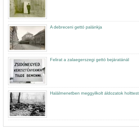
A debreceni gettó palánkja
Felirat a zalaegerszegi gettó bejáratánál
Halálmenetben meggyilkolt áldozatok holttest