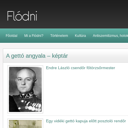
Főoldal
Mi a Flódni?
Történelem
Kultúra
Antiszemitizmus, holo
A gettó angyala – képtár
Endre László csendőr főtörzsőrmester
Egy vidéki gettó kapuja előtt posztoló rendőr