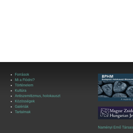
Források
Mi a Flódni?
Történelem
Kultúra
Antiszemitizmus, holokauszt
Közösségek
Galériák
Tartalmak
Naményi Ernő Társa