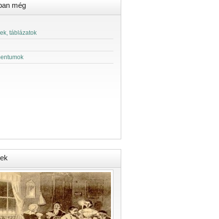
ban még
ek, táblázatok
entumok
ek