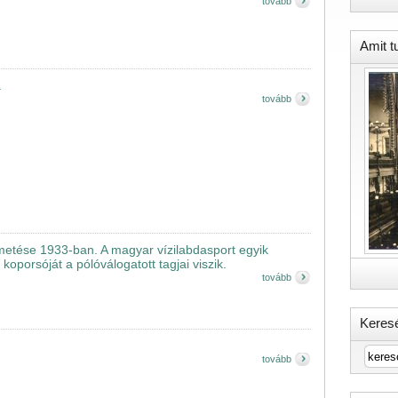
tovább
Amit t
a
tovább
metése 1933-ban. A magyar vízilabdasport egyik
koporsóját a pólóválogatott tagjai viszik.
tovább
Keres
tovább