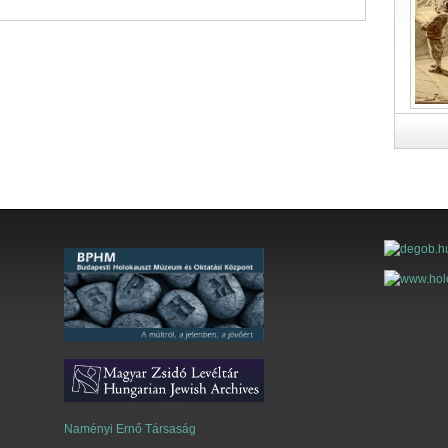
Naményi Ernő Társaság