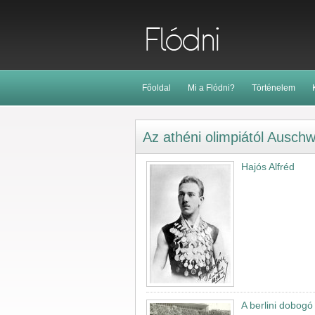
Főoldal
Mi a Flódni?
Történelem
Az athéni olimpiától Auschwi
Hajós Alfréd
A berlini dobogó 