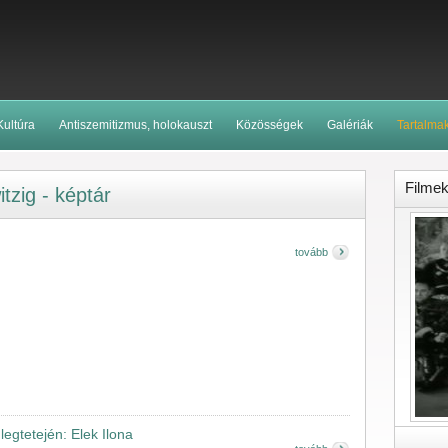
Kultúra
Antiszemitizmus, holokauszt
Közösségek
Galériák
Tartalma
Filme
tzig - képtár
tovább
legtetején: Elek Ilona