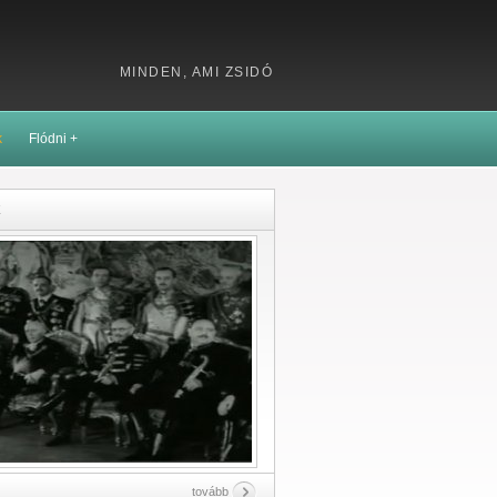
MINDEN, AMI ZSIDÓ
k
Flódni +
k
tovább