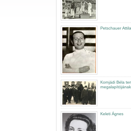
Petschauer Attil
Komjádi Béla te
megalapítójának 
Keleti Ágnes