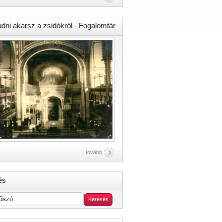
udni akarsz a zsidókról - Fogalomtár
tovább
és