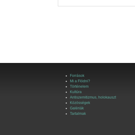
Források
Mi a Flódni?
Történelem
Kultúra
Antiszemitizmus, holokauszt
Közösségek
Galériák
Tartalmak