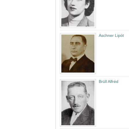
Aschner Lipót
Brüll Alfréd