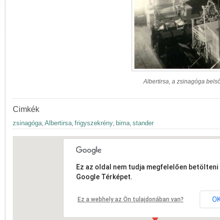
Albertirsa, a zsinagóga belső
Cimkék
zsinagóga
Albertirsa
frigyszekrény
bima
stander
,
,
,
,
Ez az oldal nem tudja megfelelően betölteni 
Google Térképet.
O
Ez a webhely az Ön tulajdonában van?