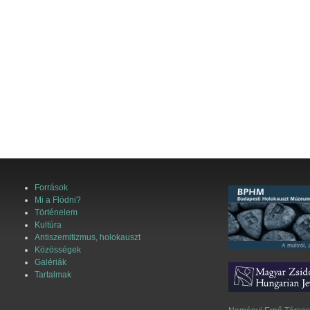
Források
Mi a Flódni?
Történelem
Kultúra
Antiszemitizmus, holokauszt
Közösségek
Galériák
Tartalmak