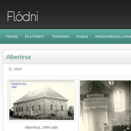
Főoldal
Mi a Flódni?
Történelem
Kultúra
Antiszemitizmus, holo
Albertirsa
előző
Albertirsa, 1944 után