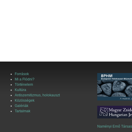
Források
Mi a Flódni?
Történelem
Kultúra
Antiszemitizmus, holokauszt
Közösségek
Galériák
Tartalmak
Naményi Ernő Társa