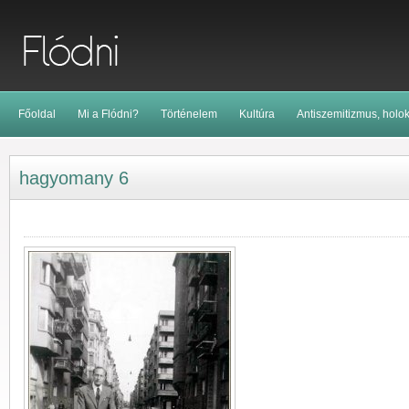
Főoldal
Mi a Flódni?
Történelem
Kultúra
Antiszemitizmus, holo
hagyomany 6