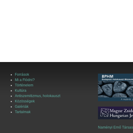
Források
Mi a Flódni?
Történelem
Kultúra
Antiszemitizmus, holokauszt
Közösségek
Galériák
Tartalmak
Naményi Ernő Társa