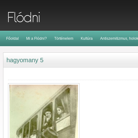
Főoldal
Mi a Flódni?
Történelem
Kultúra
Antiszemitizmus, holo
hagyomany 5