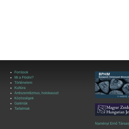
Források
Mi a Flódni?
Történelem
Kultúra
Antiszemitizmus, holokauszt
Közösségek
Galériák
Tartalmak
Naményi Ernő Társa