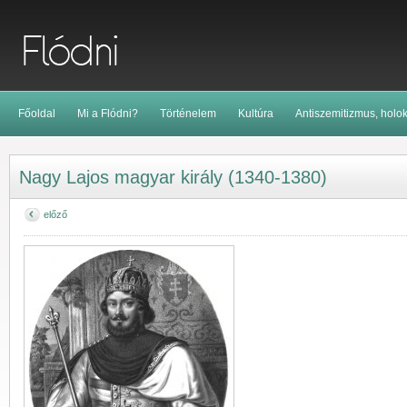
Főoldal
Mi a Flódni?
Történelem
Kultúra
Antiszemitizmus, holo
Nagy Lajos magyar király (1340-1380)
előző