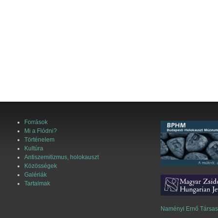
Források
Mi a Flódni?
Történelem
Kultúra
Antiszemitizmus, holokauszt
Közösségek
Galériák
Tartalmak
Naményi Ernő Társa