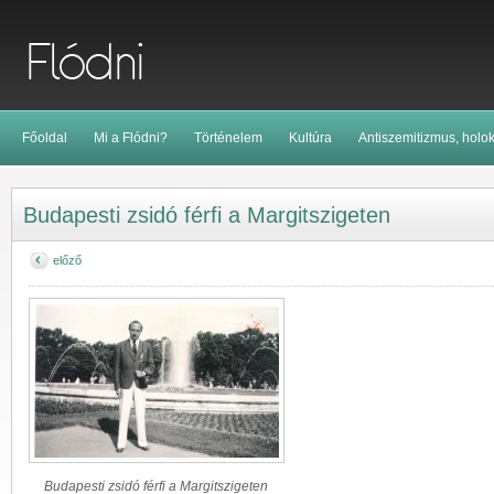
Főoldal
Mi a Flódni?
Történelem
Kultúra
Antiszemitizmus, holo
Budapesti zsidó férfi a Margitszigeten
előző
Budapesti zsidó férfi a Margitszigeten