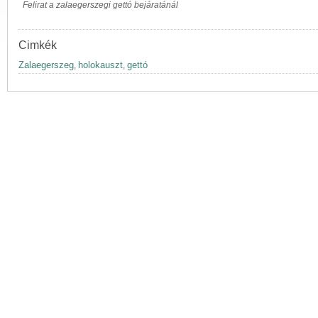
Felirat a zalaegerszegi gettó bejáratánál
Cimkék
Zalaegerszeg
holokauszt
gettó
,
,