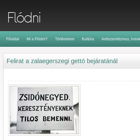
Főoldal
Mi a Flódni?
Történelem
Kultúra
Antiszemitizmus, holo
Felirat a zalaegerszegi gettó bejáratánál