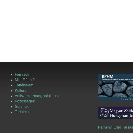
Források
Mi a Flódni?
Történelem
Kultúra
Antiszemitizmus, holokauszt
Közösségek
Galériák
Tartalmak
Naményi Ernő Társa