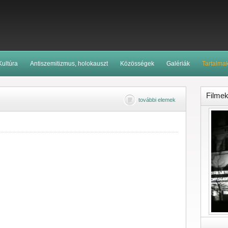
Kultúra
Antiszemitizmus, holokauszt
Közösségek
Galériák
Tartalma
Filme
további elemek