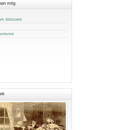
ban még
ek, táblázatok
entumok
ek