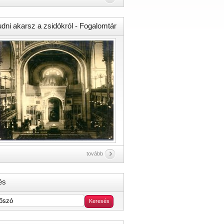
udni akarsz a zsidókról - Fogalomtár
tovább
és