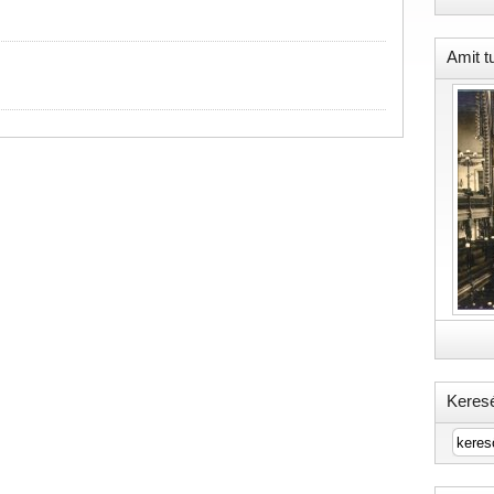
Amit t
Keres