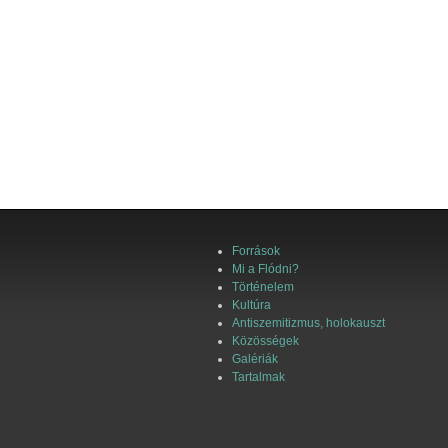
Források
Mi a Flódni?
Történelem
Kultúra
Antiszemitizmus, holokauszt
Közösségek
Galériák
Tartalmak