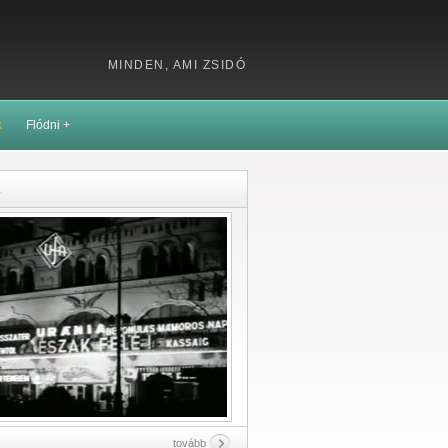
MINDEN, AMI ZSIDÓ
k
Flódni +
k
tovább