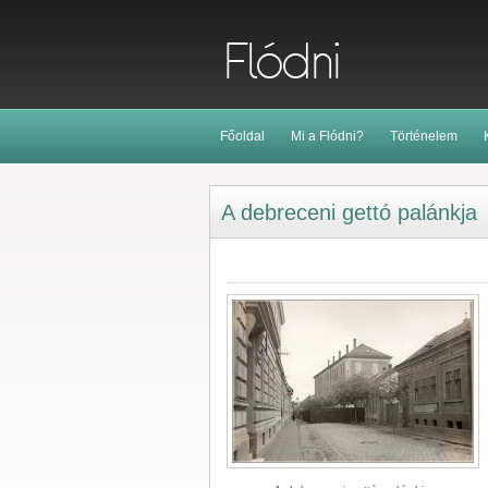
Főoldal
Mi a Flódni?
Történelem
A debreceni gettó palánkja