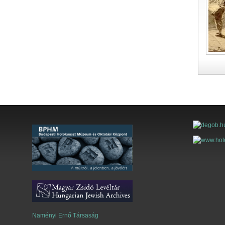
Naményi Ernő Társaság