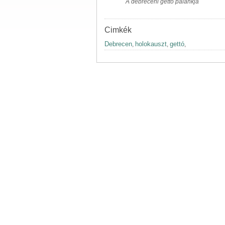
A debreceni gettó palánkja
Cimkék
Debrecen
holokauszt
gettó
,
,
,