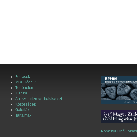
Források
Mi a Flódni?
Történelem
Kultúra
Antiszemitizmus, holokauszt
Közösségek
Galériák
Tartalmak
Naményi Ernő Társa