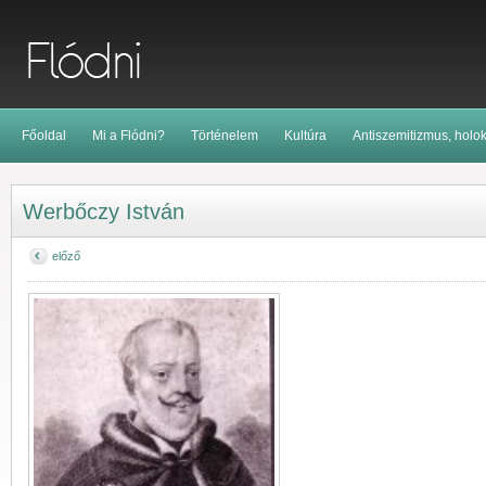
Főoldal
Mi a Flódni?
Történelem
Kultúra
Antiszemitizmus, holo
Werbőczy István
előző