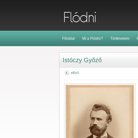
Főoldal
Mi a Flódni?
Történelem
Istóczy Győző
előző