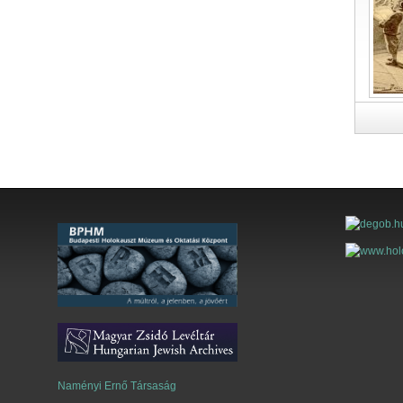
Naményi Ernő Társaság