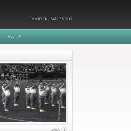
MINDEN, AMI ZSIDÓ
k
Flódni +
k
tovább