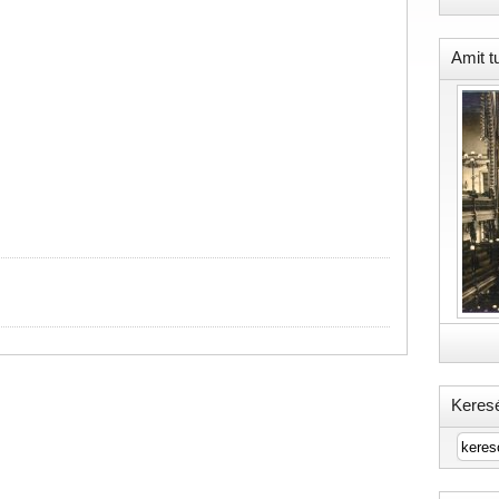
Amit t
Keres