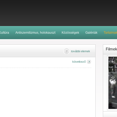
Kultúra
Antiszemitizmus, holokauszt
Közösségek
Galériák
Tartalma
Filme
további elemek
következő