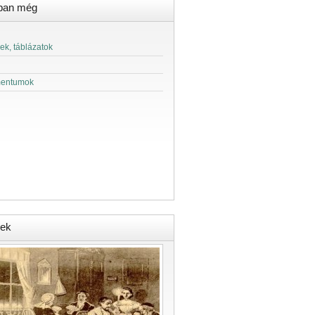
ban még
ek, táblázatok
entumok
ek