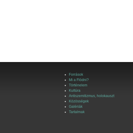
Források
Mi a Flódni?
Történelem
Kultúra
Antiszemitizmus, holokauszt
Közösségek
Galériák
Tartalmak