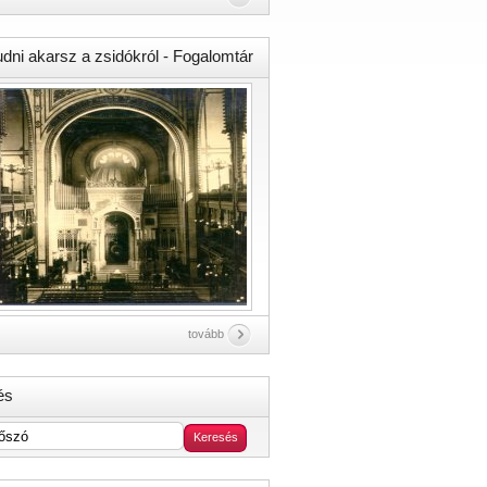
udni akarsz a zsidókról - Fogalomtár
tovább
és