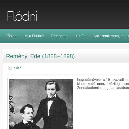
Főoldal
Mi a Flódni?
Történelem
Kultúra
Antiszemitizmus, holo
Reményi Ede (1828−1898)
előző
hegedűművész, a 19. századi m
kiemelkedő, nemzetközileg elism
Zeneakadémia megalapításában