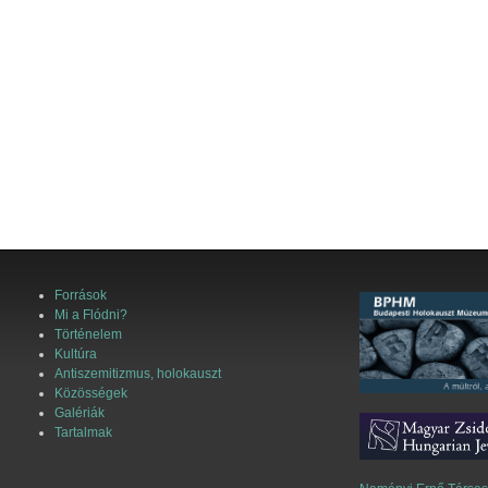
Források
Mi a Flódni?
Történelem
Kultúra
Antiszemitizmus, holokauszt
Közösségek
Galériák
Tartalmak