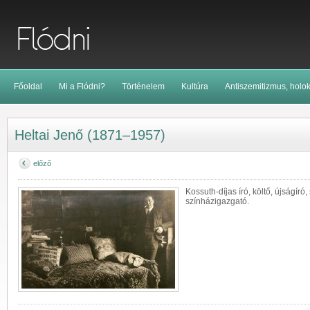
Főoldal
Mi a Flódni?
Történelem
Kultúra
Antiszemitizmus, holo
Heltai Jenő (1871–1957)
előző
Kossuth-díjas író, költő, újságíró
színházigazgató.