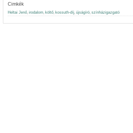
Cimkék
Heltai Jenő
irodalom
költő
kossuth-díj
újságíró
színházigazgató
,
,
,
,
,