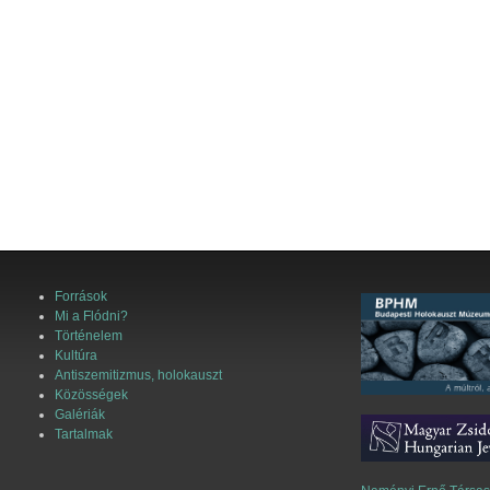
Források
Mi a Flódni?
Történelem
Kultúra
Antiszemitizmus, holokauszt
Közösségek
Galériák
Tartalmak