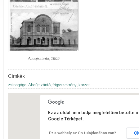
Abaújszántó, 1909
Cimkék
zsinagóga
Abaújszántó
frigyszekrény
karzat
,
,
,
Ez az oldal nem tudja megfelelően betölteni 
Google Térképet.
O
Ez a webhely az Ön tulajdonában van?