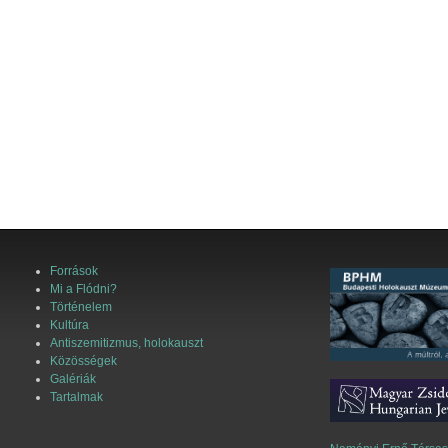
Források
Mi a Flódni?
Történelem
Kultúra
Antiszemitizmus, holokauszt
Közösségek
Galériák
Tartalmak