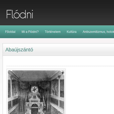
Főoldal
Mi a Flódni?
Történelem
Kultúra
Antiszemitizmus, holo
Abaújszántó