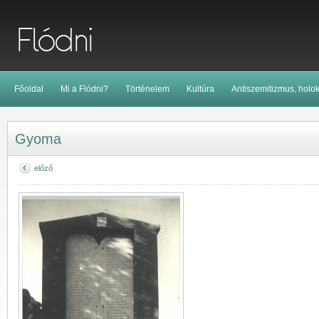
Főoldal
Mi a Flódni?
Történelem
Kultúra
Antiszemitizmus, holo
Gyoma
előző