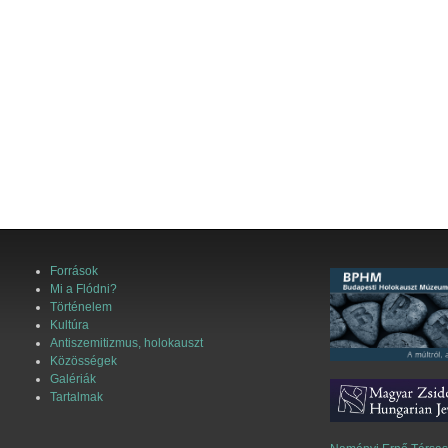
Források
Mi a Flódni?
Történelem
Kultúra
Antiszemitizmus, holokauszt
Közösségek
Galériák
Tartalmak