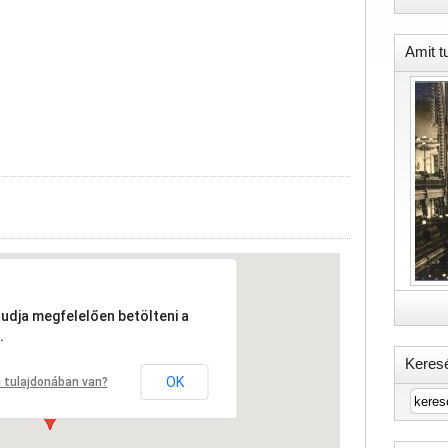
Amit t
tudja megfelelően betölteni a
.
Keres
OK
 tulajdonában van?