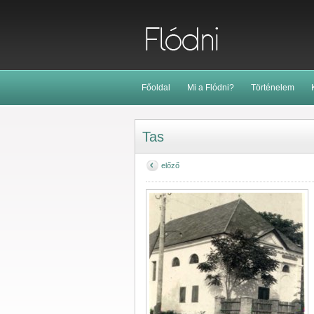
Főoldal
Mi a Flódni?
Történelem
Tas
előző