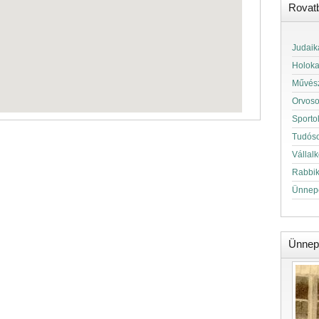
Rovat
Judaik
Holok
Művés
Orvos
Sporto
Tudós
Vállal
Rabbi
Ünnep
Ünnep