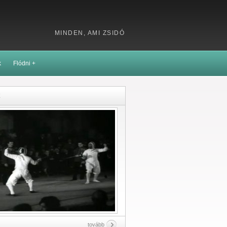
MINDEN, AMI ZSIDÓ
k
Flódni +
k
tovább