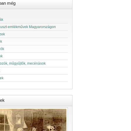
ban még
ák
auszt-emlékművek Magyarországon
zek
ok
lók
ok
kozók, műgyűjtők, mecénások
k
ek
ek