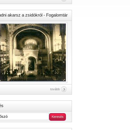
udni akarsz a zsidókról - Fogalomtár
tovább
és