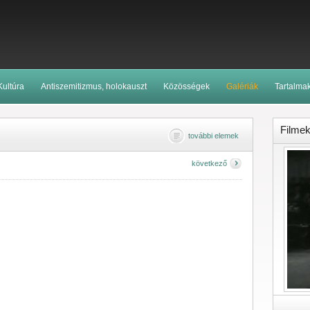
Kultúra
Antiszemitizmus, holokauszt
Közösségek
Galériák
Tartalma
Filme
további elemek
következő