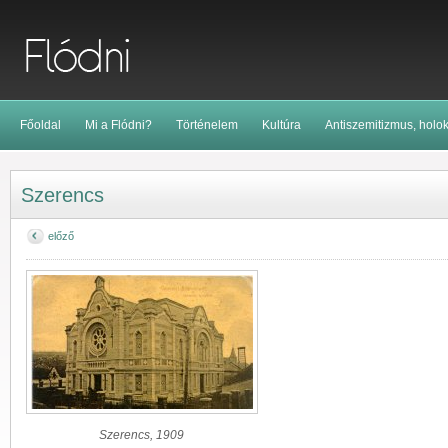
Főoldal
Mi a Flódni?
Történelem
Kultúra
Antiszemitizmus, holo
Szerencs
előző
Szerencs, 1909