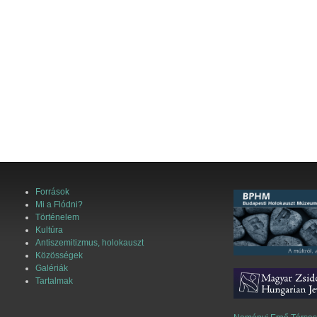
Források
Mi a Flódni?
Történelem
Kultúra
Antiszemitizmus, holokauszt
Közösségek
Galériák
Tartalmak