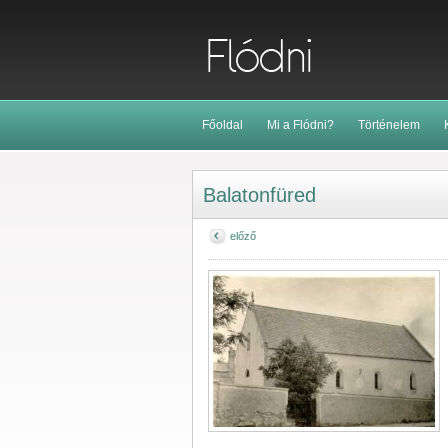
Főoldal
Mi a Flódni?
Történelem
Balatonfüred
előző