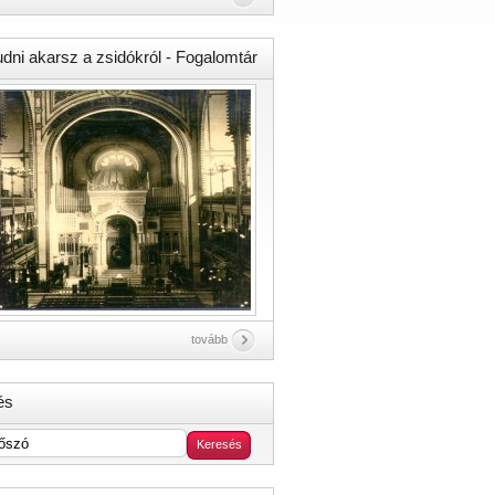
udni akarsz a zsidókról - Fogalomtár
tovább
és