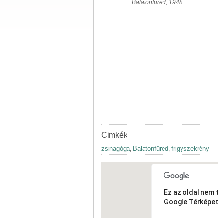
Balatonfüred, 1948
Cimkék
zsinagóga
Balatonfüred
frigyszekrény
,
,
Ez az oldal nem 
Google Térképet