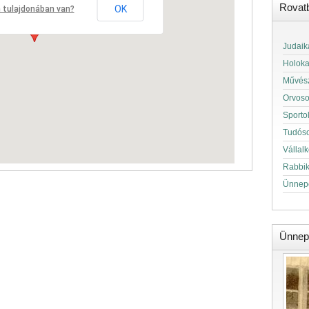
Rovat
OK
 tulajdonában van?
Judaik
Holok
Művés
Orvos
Sporto
Tudós
Vállal
Rabbi
Ünnep
Ünnep