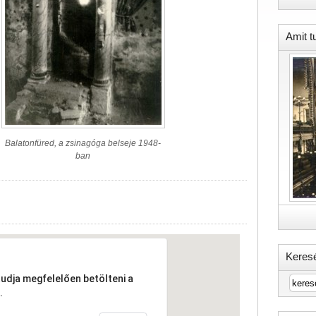
Amit t
Balatonfüred, a zsinagóga belseje 1948-
ban
Keres
tudja megfelelően betölteni a
.