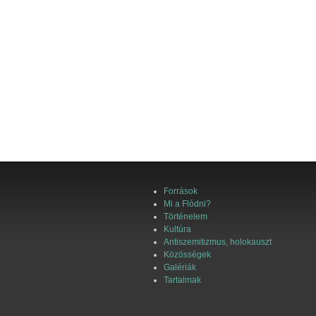
Források
Mi a Flódni?
Történelem
Kultúra
Antiszemitizmus, holokauszt
Közösségek
Galériák
Tartalmak