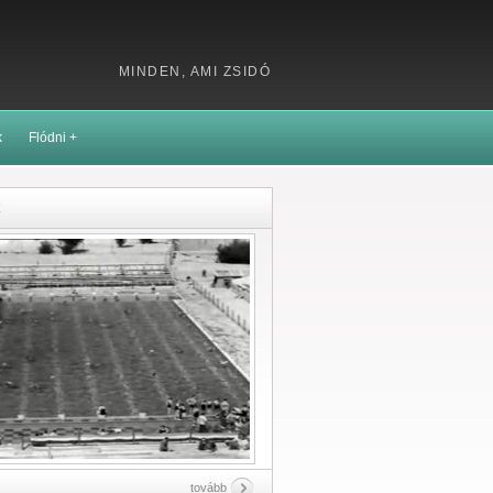
MINDEN, AMI ZSIDÓ
k
Flódni +
k
tovább