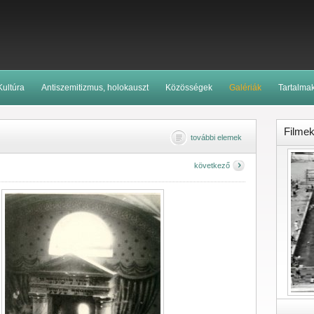
Kultúra
Antiszemitizmus, holokauszt
Közösségek
Galériák
Tartalma
Filme
további elemek
következő