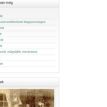
ban még
ák
auszt-emlékművek Magyarországon
zek
ok
lók
ok
kozók, műgyűjtők, mecénások
k
ek
ek