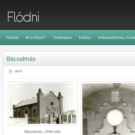
Főoldal
Mi a Flódni?
Történelem
Kultúra
Antiszemitizmus, holo
Bácsalmás
előző
Bácsalmás, 1944 után