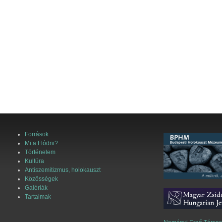
Források
Mi a Flódni?
Történelem
Kultúra
Antiszemitizmus, holokauszt
Közösségek
Galériák
Tartalmak