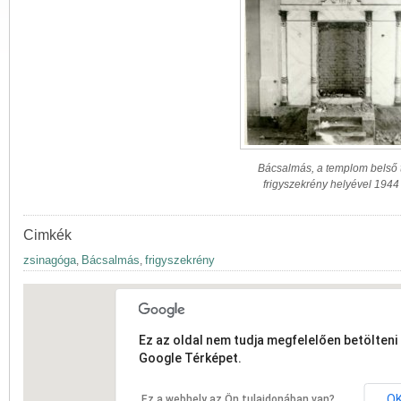
Bácsalmás, a templom belső 
frigyszekrény helyével 1944
Cimkék
zsinagóga
Bácsalmás
frigyszekrény
,
,
Ez az oldal nem tudja megfelelően betölteni 
Google Térképet.
O
Ez a webhely az Ön tulajdonában van?